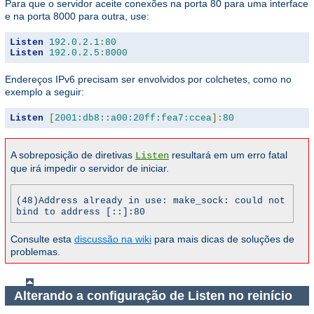
Para que o servidor aceite conexões na porta 80 para uma interface
e na porta 8000 para outra, use:
Listen
192.0
.
2.1
:
80
Listen
192.0
.
2.5
:
8000
Endereços IPv6 precisam ser envolvidos por colchetes, como no
exemplo a seguir:
Listen
[
2001:db8::a00:20ff:fea7:ccea
]:
80
A sobreposição de diretivas
resultará em um erro fatal
Listen
que irá impedir o servidor de iniciar.
(48)Address already in use: make_sock: could not
bind to address [::]:80
Consulte esta
discussão na wiki
para mais dicas de soluções de
problemas.
Alterando a configuração de Listen no reinício