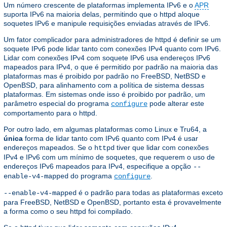
Um número crescente de plataformas implementa IPv6 e o
APR
suporta IPv6 na maioria delas, permitindo que o httpd aloque
soquetes IPv6 e manipule requisições enviadas através de IPv6.
Um fator complicador para administradores de httpd é definir se um
soquete IPv6 pode lidar tanto com conexões IPv4 quanto com IPv6.
Lidar com conexões IPv4 com soquete IPv6 usa endereços IPv6
mapeados para IPv4, o que é permitido por padrão na maioria das
plataformas mas é proibido por padrão no FreeBSD, NetBSD e
OpenBSD, para alinhamento com a política de sistema dessas
plataformas. Em sistemas onde isso é proibido por padrão, um
parâmetro especial do programa
pode alterar este
configure
comportamento para o httpd.
Por outro lado, em algumas plataformas como Linux e Tru64, a
única
forma de lidar tanto com IPv6 quanto com IPv4 é usar
endereços mapeados. Se o
tiver que lidar com conexões
httpd
IPv4 e IPv6 com um mínimo de soquetes, que requerem o uso de
endereços IPv6 mapeados para IPv4, especifique a opção
--
do programa
.
enable-v4-mapped
configure
é o padrão para todas as plataformas exceto
--enable-v4-mapped
para FreeBSD, NetBSD e OpenBSD, portanto esta é provavelmente
a forma como o seu httpd foi compilado.