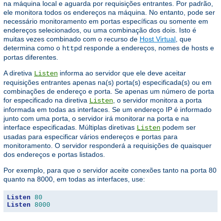
na máquina local e aguarda por requisições entrantes. Por padrão,
ele monitora todos os endereços na máquina. No entanto, pode ser
necessário monitoramento em portas específicas ou somente em
endereços selecionados, ou uma combinação dos dois. Isto é
muitas vezes combinado com o recurso de
Host Virtual
, que
determina como o
responde a endereços, nomes de hosts e
httpd
portas diferentes.
A diretiva
informa ao servidor que ele deve aceitar
Listen
requisições entrantes apenas na(s) porta(s) especificada(s) ou em
combinações de endereço e porta. Se apenas um número de porta
for especificado na diretiva
, o servidor monitora a porta
Listen
informada em todas as interfaces. Se um endereço IP é informado
junto com uma porta, o servidor irá monitorar na porta e na
interface especificadas. Múltiplas diretivas
podem ser
Listen
usadas para especificar vários endereços e portas para
monitoramento. O servidor responderá a requisições de quaisquer
dos endereços e portas listados.
Por exemplo, para que o servidor aceite conexões tanto na porta 80
quanto na 8000, em todas as interfaces, use:
Listen
80
Listen
8000