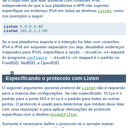
Se o httpd tiver que lidar somente com conexões IPv4,
independente do que a sua plataforma e APR irão suportar,
especifique um endereço IPv4 em todas as diretivas
, como
Listen
nos exemplos a seguir:
Listen
0.0
.
0.0
:
80
Listen
192.0
.
2.1
:
80
Se a sua plataforma suporta e a intenção for lidar com conexões
IPv4 e IPv6 em soquetes separados (ou seja, desabilitar endereços
mapeados para IPv4), especifique a opção
--disable-v4-mapped
do programa
.
é o padrão no
configure
--disable-v4-mapped
FreeBSD, NetBSD, e OpenBSD.
Especificando o protocolo com Listen
O segundo argumento opcional
protocol
de
não é requerido
Listen
para a maioria das configurações. Se não especificado,
é o
https
padrão para a porta 443 e
é o padrão para todas as outras
http
portas. O protocolo é usado para determinar que módulo deve lidar
com uma requisição e para aplicar otimizações de protocolo
específicas com a diretiva
.
AcceptFilter
Somente é necessário definir o protocolo se o servidor estiver