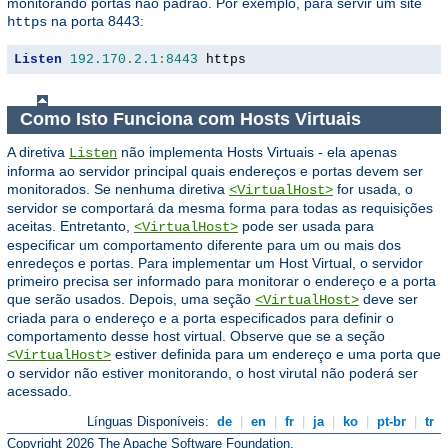
monitorando portas não padrão. Por exemplo, para servir um site
na porta 8443:
https
Listen
192.170
.
2.1
:
8443
 https
Como Isto Funciona com Hosts Virtuais
A diretiva
não implementa Hosts Virtuais - ela apenas
Listen
informa ao servidor principal quais endereços e portas devem ser
monitorados. Se nenhuma diretiva
for usada, o
<VirtualHost>
servidor se comportará da mesma forma para todas as requisições
aceitas. Entretanto,
pode ser usada para
<VirtualHost>
especificar um comportamento diferente para um ou mais dos
enredeços e portas. Para implementar um Host Virtual, o servidor
primeiro precisa ser informado para monitorar o endereço e a porta
que serão usados. Depois, uma seção
deve ser
<VirtualHost>
criada para o endereço e a porta especificados para definir o
comportamento desse host virtual. Observe que se a seção
estiver definida para um endereço e uma porta que
<VirtualHost>
o servidor não estiver monitorando, o host virutal não poderá ser
acessado.
Línguas Disponíveis:
de
|
en
|
fr
|
ja
|
ko
|
pt-br
|
tr
Copyright 2026 The Apache Software Foundation.