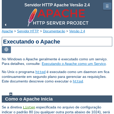
Servidor HTTP Apache Versão 2.4
☰
Apache
>
Servidor HTTP
>
Documentação
>
Versão 2.4
Executando o Apache
No Windows o Apache geralmente é executado como um serviço.
Para detalhes, consulte:
Executando o Apache como um Serviço
.
No Unix o programa
é executado como um daemon em fica
httpd
continuamente em segundo plano para gerenciar as requisições.
Este documento descreve como executar o
.
httpd
Como o Apache Inicia
Se a diretiva
especificada no arquivo de configuração
Listen
indicar o padrão 80 (ou qualquer outra porta abaixo de 1024), será