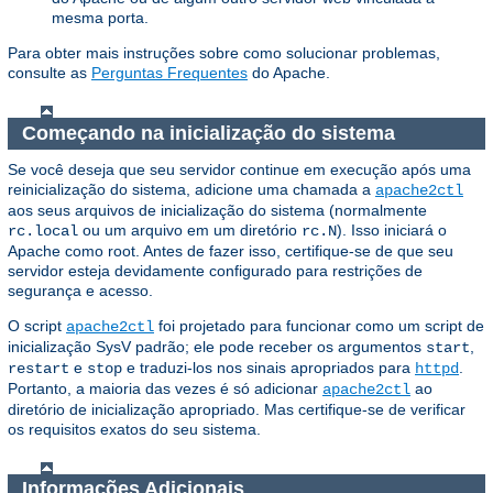
mesma porta.
Para obter mais instruções sobre como solucionar problemas,
consulte as
Perguntas Frequentes
do Apache.
Começando na inicialização do sistema
Se você deseja que seu servidor continue em execução após uma
reinicialização do sistema, adicione uma chamada a
apache2ctl
aos seus arquivos de inicialização do sistema (normalmente
ou um arquivo em um diretório
). Isso iniciará o
rc.local
rc.N
Apache como root. Antes de fazer isso, certifique-se de que seu
servidor esteja devidamente configurado para restrições de
segurança e acesso.
O script
foi projetado para funcionar como um script de
apache2ctl
inicialização SysV padrão; ele pode receber os argumentos
,
start
e
e traduzi-los nos sinais apropriados para
.
restart
stop
httpd
Portanto, a maioria das vezes é só adicionar
ao
apache2ctl
diretório de inicialização apropriado. Mas certifique-se de verificar
os requisitos exatos do seu sistema.
Informações Adicionais