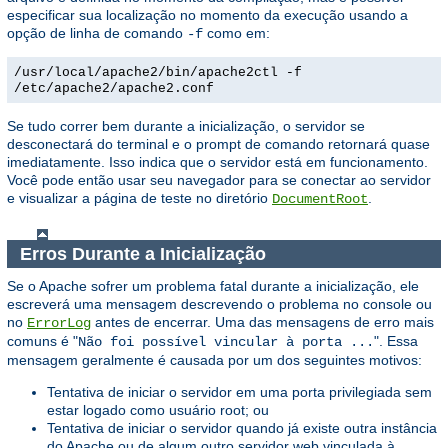
especificar sua localização no momento da execução usando a
opção de linha de comando
como em:
-f
/usr/local/apache2/bin/apache2ctl -f
/etc/apache2/apache2.conf
Se tudo correr bem durante a inicialização, o servidor se
desconectará do terminal e o prompt de comando retornará quase
imediatamente. Isso indica que o servidor está em funcionamento.
Você pode então usar seu navegador para se conectar ao servidor
e visualizar a página de teste no diretório
.
DocumentRoot
Erros Durante a Inicialização
Se o Apache sofrer um problema fatal durante a inicialização, ele
escreverá uma mensagem descrevendo o problema no console ou
no
antes de encerrar. Uma das mensagens de erro mais
ErrorLog
comuns é "
". Essa
Não foi possível vincular à porta ...
mensagem geralmente é causada por um dos seguintes motivos:
Tentativa de iniciar o servidor em uma porta privilegiada sem
estar logado como usuário root; ou
Tentativa de iniciar o servidor quando já existe outra instância
do Apache ou de algum outro servidor web vinculada à