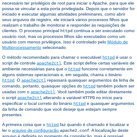
necessário ter privilégios de root para iniciar o Apache, para que ele
possa se vincular a esta porta privilegiada. Depois que o servidor for
iniciado e executar algumas atividades preliminares, como abrir
seus arquivos de registro, ele iniciará vários processos filhos que
realizam o trabalho de monitorar e responder às requisições de
clientes. O processo principal
continua a ser executado como
httpd
usuário root, mas os processos filhos são executados como um
usuário com menos privilégios. Isso é controlado pelo
Módulo de
Multiprocessamento
selecionado.
O método recomendado para chamar o executável
é usar o
httpd
script de controle
. Este script define certas variáveis ​​de
apache2ctl
ambiente necessárias para que o
funcione corretamente em
httpd
alguns sistemas operacionais e, em seguida, chama o binário
. O
repassará quaisquer argumentos da linha de
httpd
apache2ctl
comando, portanto, quaisquer opções do
também podem ser
httpd
usadas com o
. Você também pode editar diretamente
apache2ctl
o script
alterando a variável
no início para
apache2ctl
HTTPD
especificar o local correto do binário
e quaisquer argumentos
httpd
da linha de comando que você deseje que estejam
sempre
presentes.
A primeira coisa que o
faz quando é chamado é localizar e
httpd
ler o
arquivo de configuração
. A localização deste
apache2.conf
arquivo é definida no momento da compilação, mas é possível