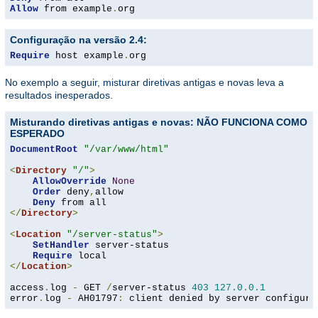
Allow
 from example
.
org
Configuração na versão 2.4:
Require
 host example
.
org
No exemplo a seguir, misturar diretivas antigas e novas leva a
resultados inesperados.
Misturando diretivas antigas e novas: NÃO FUNCIONA COMO
ESPERADO
DocumentRoot
"/var/www/html"
<
Directory
"/"
>
AllowOverride
None
Order
 deny
,
allow

Deny
</
Directory
>
<
Location
"/server-status"
>
SetHandler
 server-status

Require
</
Location
>
access
.
log 
-
 GET 
/
server-status 
403
127.0
.
0.1
error
.
log 
-
 AH01797
:
 client denied by server configura