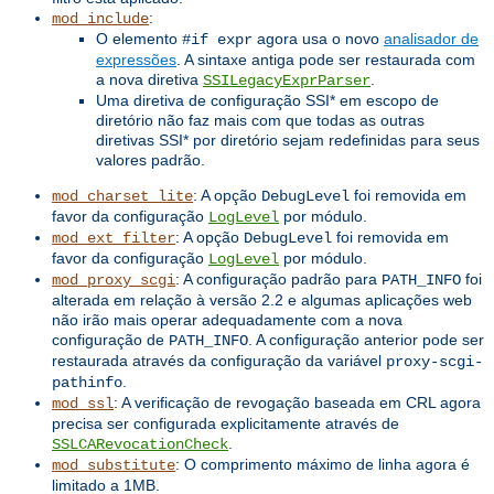
:
mod_include
O elemento
agora usa o novo
analisador de
#if expr
expressões
. A sintaxe antiga pode ser restaurada com
a nova diretiva
.
SSILegacyExprParser
Uma diretiva de configuração SSI* em escopo de
diretório não faz mais com que todas as outras
diretivas SSI* por diretório sejam redefinidas para seus
valores padrão.
: A opção
foi removida em
mod_charset_lite
DebugLevel
favor da configuração
por módulo.
LogLevel
: A opção
foi removida em
mod_ext_filter
DebugLevel
favor da configuração
por módulo.
LogLevel
: A configuração padrão para
foi
mod_proxy_scgi
PATH_INFO
alterada em relação à versão 2.2 e algumas aplicações web
não irão mais operar adequadamente com a nova
configuração de
. A configuração anterior pode ser
PATH_INFO
restaurada através da configuração da variável
proxy-scgi-
.
pathinfo
: A verificação de revogação baseada em CRL agora
mod_ssl
precisa ser configurada explicitamente através de
.
SSLCARevocationCheck
: O comprimento máximo de linha agora é
mod_substitute
limitado a 1MB.