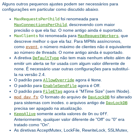
Alguns outros pequenos ajustes podem ser necessários para
configurações em particular como discutido abaixo.
foi renomeada para
MaxRequestsPerChild
, descrevendo com maior
MaxConnectionsPerChild
precisão o que ela faz. O nome antigo ainda é suportado.
foi renomeada para
, que
MaxClients
MaxRequestWorkers
descreve melhor o que ela faz. Para MPMs assíncronos,
como
, o número máximo de clientes não é equivalente
event
ao número de threads. O nome antigo ainda é suportado.
A diretiva
não tem mais nenhum efeito além de
DefaultType
emitir um alerta se for usada com algum valor diferente de
. É necessário usar outras configurações para substituí-
none
la na versão 2.4.
O padrão para
agora é
.
AllowOverride
None
O padrão para
agora é Off.
EnableSendfile
O padrão para
agora é "MTime Size" (sem INode).
FileETag
: O formato do arquivo de
foi alterado
mod_dav_fs
DavLockDB
para sistemas com inodes. o arquivos antigo de
DavLockDB
precisa ser apagado na atualização.
somente aceita valores de
ou
.
KeepAlive
On
Off
Anteriormente, qualquer valor diferente de "Off" ou "0" era
tratado como "On".
As diretivas AcceptMutex, LockFile, RewriteLock, SSLMutex,