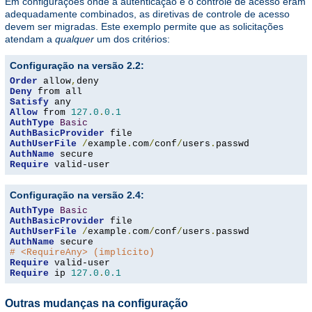
Em configurações onde a autenticação e o controle de acesso eram
adequadamente combinados, as diretivas de controle de acesso
devem ser migradas. Este exemplo permite que as solicitações
atendam a
qualquer
um dos critérios:
Configuração na versão 2.2:
Order
 allow
,
Deny
Satisfy
Allow
 from 
127.0
.
0.1
AuthType
Basic
AuthBasicProvider
AuthUserFile
/
example
.
com
/
conf
/
users
.
AuthName
Require
 valid-user
Configuração na versão 2.4:
AuthType
Basic
AuthBasicProvider
AuthUserFile
/
example
.
com
/
conf
/
users
.
AuthName
# <RequireAny> (implícito)
Require
Require
 ip 
127.0
.
0.1
Outras mudanças na configuração