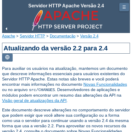
Servidor HTTP Apache Versão 2.4
☰
Apache
>
Servidor HTTP
>
Documentação
>
Versão 2.4
Atualizando da versão 2.2 para 2.4
Para auxiliar os usuários na atualização, mantemos um documento
que descreve informações essenciais para usuários existentes do
Servidor HTTP Apache. Estas notas são breves e você poderá
encontrar mais informações no documento
Novas Funcionalidades
ou no arquivo
. Desenvolvedores de aplicações e
src/CHANGES
módulos podem encontrar um resumo das alterações da API na
Visão geral de atualizações da API
.
Este documento descreve alterações no comportamento do servidor
que podem exigir que você altere sua configuração ou a forma
como usa o servidor para continuar usando a versão 2.4 da mesma
forma que usa a versão 2.2. Para aproveitar os novos recursos da
versão 2.4, consulte o documento sobre Novas Funcionalidades.