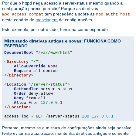
Por que o httpd nega acesso a server-status mesmo quando a
configuração parece permitir? Porque as diretivas
tem precedência sobre as
mod_access_compat
mod_authz_host
neste cenário de
mesclagem
de configurações.
Este exemplo, por outro lado, funciona como esperado:
Misturando diretivas antigas e novas: FUNCIONA COMO
ESPERADO
DocumentRoot
"/var/www/html"
<
Directory
"/"
>
AllowOverride
None
Require
</
Directory
>
<
Location
"/server-status"
>
SetHandler
 server-status

Order
 deny
,
allow

Deny
 from all

Allow
From
127.0
.
0.1
</
Location
>
access
.
log 
-
 GET 
/
server-status 
200
127.0
.
0.1
Portanto, mesmo se a mistura de configurações ainda seja possível,
tente evitar na atualizaçao: mantenha diretivas antigas e somente