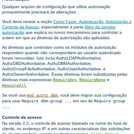
Qualquer arquivo de configuração que utilize autorização
provavelmente precisará de alterações.
Você deve revisar a seção
Como Fazer: Autenticação, Autorização e
Controle de Acesso
, especialmente a parte
Além da simples
autorização
que explica os novos mecanismos para controlar a
ordem em que as diretivas de autorização são aplicadas.
As diretivas que controlam como os módulos de autorização
respondem quando não correspondem ao usuário autenticado
foram removidas: Isso inclui AuthzLDAPAuthoritative,
AuthzDBDAuthoritative, AuthzDBMAuthoritative,
AuthzGroupFileAuthoritative, AuthzUserAuthoritative, e
AuthzOwnerAuthoritative. Essas diretivas foram substituídas pelas
diretivas mais expressivas
,
e
RequireAny
RequireNone
.
RequireAll
Se você usa
, você deve migrar sua configuração
mod_authz_dbm
para usar
em vez de
Require dbm-group ...
Require group
.
...
Controle de acesso
Na versão 2.2, o controle de acesso baseado no nome do host do
cliente, no endereço IP, e em outras características das solicitações
do cliente era feito usando as diretivas
,
,
e