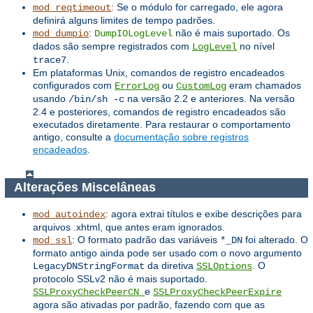
: Se o módulo for carregado, ele agora
mod_reqtimeout
definirá alguns limites de tempo padrões.
:
não é mais suportado. Os
mod_dumpio
DumpIOLogLevel
dados são sempre registrados com
no nível
LogLevel
.
trace7
Em plataformas Unix, comandos de registro encadeados
configurados com
ou
eram chamados
ErrorLog
CustomLog
usando
na versão 2.2 e anteriores. Na versão
/bin/sh -c
2.4 e posteriores, comandos de registro encadeados são
executados diretamente. Para restaurar o comportamento
antigo, consulte a
documentação sobre registros
encadeados
.
Alterações Miscelâneas
: agora extrai títulos e exibe descrições para
mod_autoindex
arquivos .xhtml, que antes eram ignorados.
: O formato padrão das variáveis ​​
foi alterado. O
mod_ssl
*_DN
formato antigo ainda pode ser usado com o novo argumento
da diretiva
. O
LegacyDNStringFormat
SSLOptions
protocolo SSLv2 não é mais suportado.
e
SSLProxyCheckPeerCN
SSLProxyCheckPeerExpire
agora são ativadas por padrão, fazendo com que as