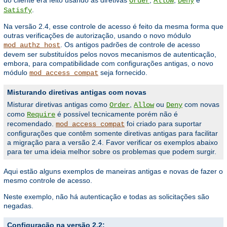
Order
Allow
Deny
.
Satisfy
Na versão 2.4, esse controle de acesso é feito da mesma forma que
outras verificações de autorização, usando o novo módulo
. Os antigos padrões de controle de acesso
mod_authz_host
devem ser substituídos pelos novos mecanismos de autenticação,
embora, para compatibilidade com configurações antigas, o novo
módulo
seja fornecido.
mod_access_compat
Misturando diretivas antigas com novas
Misturar diretivas antigas como
,
ou
com novas
Order
Allow
Deny
como
é possível tecnicamente porém não é
Require
recomendado.
foi criado para suportar
mod_access_compat
configurações que contêm somente diretivas antigas para facilitar
a migração para a versão 2.4. Favor verificar os exemplos abaixo
para ter uma ideia melhor sobre os problemas que podem surgir.
Aqui estão alguns exemplos de maneiras antigas e novas de fazer o
mesmo controle de acesso.
Neste exemplo, não há autenticação e todas as solicitações são
negadas.
Configuração na versão 2.2: