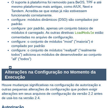
O suporte à plataforma foi removido para BeOS, TPF e até
mesmo plataformas mais antigas, como A/UX, Next e
Tandem. Acredita-se que estas já não estivessem
funcionando corretamente.
configure: módulos dinâmicos (DSO) são compilados por
padrão.
configure: por padrão, apenas um conjunto básico de
módulos é carregado. As outras diretivas
estão
LoadModule
comentadas no arquivo de configuração.
configure: o conjunto de módulos "most" ("maioria") é
compilado por padrão
configure: o conjunto de módutos "reallyall" ("realmente
todos") adiciona os módulos de desenvolvedor ao conjunto
"all" ("todos")
Alterações na Configuração no Momento da
Execução
Houve mudanças significativas na configuração de autorização e
outras pequenas alterações de configuração que podem exigir
alterações em seus arquivos de configuração da versão 2.2 antes
de usá-los na versão 2.4.
Autorização