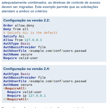
adequadamente combinados, as diretivas de controle de acesso
devem ser migradas. Este exemplo permite que as solicitações
atendam a
ambos
os critérios:
Configuração na versão 2.2:
Order
 allow
,
Deny
# Satisfy ALL is the default
Satisfy
Allow
 from 
127.0
.
0.1
AuthType
Basic
AuthBasicProvider
AuthUserFile
/
example
.
com
/
conf
/
users
.
AuthName
Require
 valid-user
Configuração na versão 2.4:
AuthType
Basic
AuthBasicProvider
AuthUserFile
/
example
.
com
/
conf
/
users
.
AuthName
<
RequireAll
>
Require
 valid-user

Require
 ip 
127.0
.
0.1
</
RequireAll
>