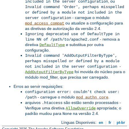
, ou
included in the server configuration
Invalid command 'Order', perhaps misspelled
or defined by a module not included in the
- carregue o módulo
server configuration
ou atualize a configuração para
mod_access_compat
as diretivas de autorização da versão 2.4.
Ignoring deprecated use of DefaultType in
- remova a
line NN of /path/to/apache2.conf
diretiva
e substitua por outra
DefaultType
configuração.
Invalid command 'AddOutputFilterByType',
perhaps misspelled or defined by a module
-
not included in the server configuration
foi movida do núcleo para o
AddOutputFilterByType
módulo mod_filter, que precisa ser carregado.
Erros ao servir requisições:
configuration error: couldn't check user:
- carregue o módulo
.
/path
mod_authn_core
arquivos
são estão sendo processados -
.htaccess
Verifique uma diretiva
apropriada; o
AllowOverride
padrão mudou para
na versão 2.4.
None
Línguas Disponíveis:
en
|
fr
|
pt-br