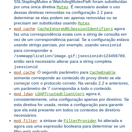
SSLStaplingMutex e WatchdogMutexPath foram substituídas
por uma única diretiva
. É necessário avaliar o uso
Mutex
dessas diretivas removidas na configuração 2.2 para
determinar se elas podem ser apenas removidas ou se
precisam ser substituídas usando
.
Mutex
:
agora
mod_cache
CacheIgnoreURLSessionIdentifiers
faz uma correspondência exata com a string de consulta em
vez de um correspondência parcial. Se a configuração estava
usando strings parciais, por exemplo, usando
sessionid
para corresponder a
,
/someapplication/image.gif;jsessionid=123456789
então será necessário alterar para a string completa
.
jsessionid
: O segundo parâmetro para
mod_cache
CacheEnable
somente corresponde ao conteúdo do proxy direto se ele
começar com o protocolo correto. Na versão 2.2 e anteriores,
um parâmetro de '/' correspondia a todo o conteúdo.
:
agora é,
mod_ldap
LDAPTrustedClientCert
consistentemente, uma configuração apenas por diretório. Se
esta diretiva for usada, revise a configuração para garantir
que ela está presente em todos os contextos de diretório
necessários.
: a sintaxe de
foi alterada e
mod_filter
FilterProvider
agora usa uma expressão booleana para determinar se um
filtro está aplicado.