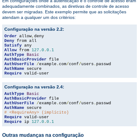
Em configurações onde a autenticação e o controle de acesso eram
adequadamente combinados, as diretivas de controle de acesso
devem ser migradas. Este exemplo permite que as solicitações
atendam a
qualquer
um dos critérios:
Configuração na versão 2.2:
Order
 allow
,
Deny
Satisfy
Allow
 from 
127.0
.
0.1
AuthType
Basic
AuthBasicProvider
AuthUserFile
/
example
.
com
/
conf
/
users
.
AuthName
Require
 valid-user
Configuração na versão 2.4:
AuthType
Basic
AuthBasicProvider
AuthUserFile
/
example
.
com
/
conf
/
users
.
AuthName
# <RequireAny> (implícito)
Require
Require
 ip 
127.0
.
0.1
Outras mudanças na configuração