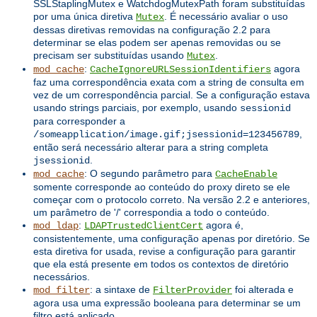
SSLStaplingMutex e WatchdogMutexPath foram substituídas
por uma única diretiva
. É necessário avaliar o uso
Mutex
dessas diretivas removidas na configuração 2.2 para
determinar se elas podem ser apenas removidas ou se
precisam ser substituídas usando
.
Mutex
:
agora
mod_cache
CacheIgnoreURLSessionIdentifiers
faz uma correspondência exata com a string de consulta em
vez de um correspondência parcial. Se a configuração estava
usando strings parciais, por exemplo, usando
sessionid
para corresponder a
,
/someapplication/image.gif;jsessionid=123456789
então será necessário alterar para a string completa
.
jsessionid
: O segundo parâmetro para
mod_cache
CacheEnable
somente corresponde ao conteúdo do proxy direto se ele
começar com o protocolo correto. Na versão 2.2 e anteriores,
um parâmetro de '/' correspondia a todo o conteúdo.
:
agora é,
mod_ldap
LDAPTrustedClientCert
consistentemente, uma configuração apenas por diretório. Se
esta diretiva for usada, revise a configuração para garantir
que ela está presente em todos os contextos de diretório
necessários.
: a sintaxe de
foi alterada e
mod_filter
FilterProvider
agora usa uma expressão booleana para determinar se um
filtro está aplicado.