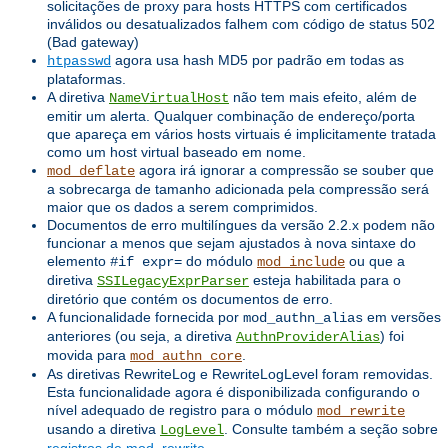
solicitações de proxy para hosts HTTPS com certificados
inválidos ou desatualizados falhem com código de status 502
(Bad gateway)
agora usa hash MD5 por padrão em todas as
htpasswd
plataformas.
A diretiva
não tem mais efeito, além de
NameVirtualHost
emitir um alerta. Qualquer combinação de endereço/porta
que apareça em vários hosts virtuais é implicitamente tratada
como um host virtual baseado em nome.
agora irá ignorar a compressão se souber que
mod_deflate
a sobrecarga de tamanho adicionada pela compressão será
maior que os dados a serem comprimidos.
Documentos de erro multilíngues da versão 2.2.x podem não
funcionar a menos que sejam ajustados à nova sintaxe do
elemento
do módulo
ou que a
#if expr=
mod_include
diretiva
esteja habilitada para o
SSILegacyExprParser
diretório que contém os documentos de erro.
A funcionalidade fornecida por
em versões
mod_authn_alias
anteriores (ou seja, a diretiva
) foi
AuthnProviderAlias
movida para
.
mod_authn_core
As diretivas RewriteLog e RewriteLogLevel foram removidas.
Esta funcionalidade agora é disponibilizada configurando o
nível adequado de registro para o módulo
mod_rewrite
usando a diretiva
. Consulte também a seção sobre
LogLevel
registros de mod_rewrite
.