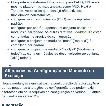
O suporte à plataforma foi removido para BeOS, TPF e até
mesmo plataformas mais antigas, como A/UX, Next e
Tandem. Acredita-se que estas já não estivessem
funcionando corretamente.
configure: módulos dinâmicos (DSO) são compilados por
padrão.
configure: por padrão, apenas um conjunto básico de
módulos é carregado. As outras diretivas
estão
LoadModule
comentadas no arquivo de configuração.
configure: o conjunto de módulos "most" ("maioria") é
compilado por padrão
configure: o conjunto de módutos "reallyall" ("realmente
todos") adiciona os módulos de desenvolvedor ao conjunto
"all" ("todos")
Alterações na Configuração no Momento da
Execução
Houve mudanças significativas na configuração de autorização e
outras pequenas alterações de configuração que podem exigir
alterações em seus arquivos de configuração da versão 2.2 antes
de usá-los na versão 2.4.
Autorização