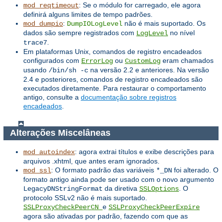
: Se o módulo for carregado, ele agora
mod_reqtimeout
definirá alguns limites de tempo padrões.
:
não é mais suportado. Os
mod_dumpio
DumpIOLogLevel
dados são sempre registrados com
no nível
LogLevel
.
trace7
Em plataformas Unix, comandos de registro encadeados
configurados com
ou
eram chamados
ErrorLog
CustomLog
usando
na versão 2.2 e anteriores. Na versão
/bin/sh -c
2.4 e posteriores, comandos de registro encadeados são
executados diretamente. Para restaurar o comportamento
antigo, consulte a
documentação sobre registros
encadeados
.
Alterações Miscelâneas
: agora extrai títulos e exibe descrições para
mod_autoindex
arquivos .xhtml, que antes eram ignorados.
: O formato padrão das variáveis ​​
foi alterado. O
mod_ssl
*_DN
formato antigo ainda pode ser usado com o novo argumento
da diretiva
. O
LegacyDNStringFormat
SSLOptions
protocolo SSLv2 não é mais suportado.
e
SSLProxyCheckPeerCN
SSLProxyCheckPeerExpire
agora são ativadas por padrão, fazendo com que as