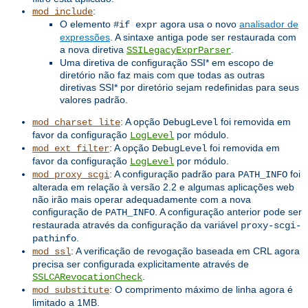
:
mod_include
O elemento
agora usa o novo
analisador de
#if expr
expressões
. A sintaxe antiga pode ser restaurada com
a nova diretiva
.
SSILegacyExprParser
Uma diretiva de configuração SSI* em escopo de
diretório não faz mais com que todas as outras
diretivas SSI* por diretório sejam redefinidas para seus
valores padrão.
: A opção
foi removida em
mod_charset_lite
DebugLevel
favor da configuração
por módulo.
LogLevel
: A opção
foi removida em
mod_ext_filter
DebugLevel
favor da configuração
por módulo.
LogLevel
: A configuração padrão para
foi
mod_proxy_scgi
PATH_INFO
alterada em relação à versão 2.2 e algumas aplicações web
não irão mais operar adequadamente com a nova
configuração de
. A configuração anterior pode ser
PATH_INFO
restaurada através da configuração da variável
proxy-scgi-
.
pathinfo
: A verificação de revogação baseada em CRL agora
mod_ssl
precisa ser configurada explicitamente através de
.
SSLCARevocationCheck
: O comprimento máximo de linha agora é
mod_substitute
limitado a 1MB.