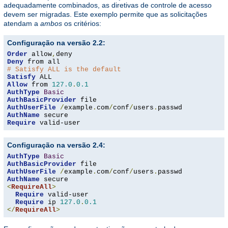
adequadamente combinados, as diretivas de controle de acesso
devem ser migradas. Este exemplo permite que as solicitações
atendam a
ambos
os critérios:
Configuração na versão 2.2:
Order
 allow
,
Deny
# Satisfy ALL is the default
Satisfy
Allow
 from 
127.0
.
0.1
AuthType
Basic
AuthBasicProvider
AuthUserFile
/
example
.
com
/
conf
/
users
.
AuthName
Require
 valid-user
Configuração na versão 2.4:
AuthType
Basic
AuthBasicProvider
AuthUserFile
/
example
.
com
/
conf
/
users
.
AuthName
<
RequireAll
>
Require
 valid-user

Require
 ip 
127.0
.
0.1
</
RequireAll
>