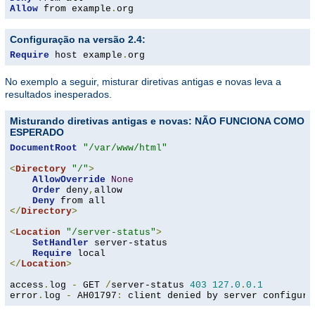
Allow
 from example
.
org
Configuração na versão 2.4:
Require
 host example
.
org
No exemplo a seguir, misturar diretivas antigas e novas leva a
resultados inesperados.
Misturando diretivas antigas e novas: NÃO FUNCIONA COMO
ESPERADO
DocumentRoot
"/var/www/html"
<
Directory
"/"
>
AllowOverride
None
Order
 deny
,
allow

Deny
</
Directory
>
<
Location
"/server-status"
>
SetHandler
 server-status

Require
</
Location
>
access
.
log 
-
 GET 
/
server-status 
403
127.0
.
0.1
error
.
log 
-
 AH01797
:
 client denied by server configura