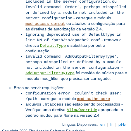
, ou
included in the server configuration
Invalid command 'Order', perhaps misspelled
or defined by a module not included in the
- carregue o módulo
server configuration
ou atualize a configuração para
mod_access_compat
as diretivas de autorização da versão 2.4.
Ignoring deprecated use of DefaultType in
- remova a
line NN of /path/to/apache2.conf
diretiva
e substitua por outra
DefaultType
configuração.
Invalid command 'AddOutputFilterByType',
perhaps misspelled or defined by a module
-
not included in the server configuration
foi movida do núcleo para o
AddOutputFilterByType
módulo mod_filter, que precisa ser carregado.
Erros ao servir requisições:
configuration error: couldn't check user:
- carregue o módulo
.
/path
mod_authn_core
arquivos
são estão sendo processados -
.htaccess
Verifique uma diretiva
apropriada; o
AllowOverride
padrão mudou para
na versão 2.4.
None
Línguas Disponíveis:
en
|
fr
|
pt-br