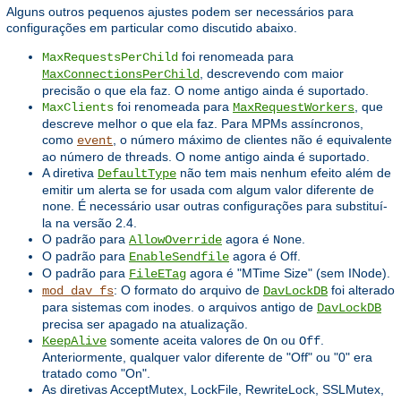
Alguns outros pequenos ajustes podem ser necessários para
configurações em particular como discutido abaixo.
foi renomeada para
MaxRequestsPerChild
, descrevendo com maior
MaxConnectionsPerChild
precisão o que ela faz. O nome antigo ainda é suportado.
foi renomeada para
, que
MaxClients
MaxRequestWorkers
descreve melhor o que ela faz. Para MPMs assíncronos,
como
, o número máximo de clientes não é equivalente
event
ao número de threads. O nome antigo ainda é suportado.
A diretiva
não tem mais nenhum efeito além de
DefaultType
emitir um alerta se for usada com algum valor diferente de
. É necessário usar outras configurações para substituí-
none
la na versão 2.4.
O padrão para
agora é
.
AllowOverride
None
O padrão para
agora é Off.
EnableSendfile
O padrão para
agora é "MTime Size" (sem INode).
FileETag
: O formato do arquivo de
foi alterado
mod_dav_fs
DavLockDB
para sistemas com inodes. o arquivos antigo de
DavLockDB
precisa ser apagado na atualização.
somente aceita valores de
ou
.
KeepAlive
On
Off
Anteriormente, qualquer valor diferente de "Off" ou "0" era
tratado como "On".
As diretivas AcceptMutex, LockFile, RewriteLock, SSLMutex,