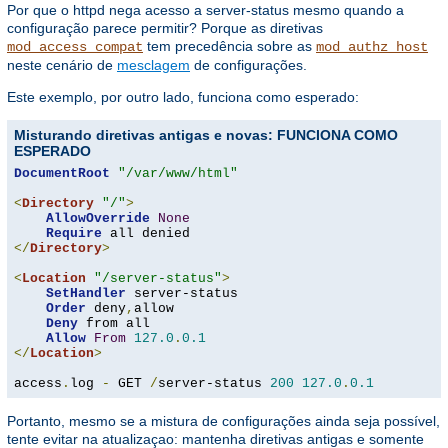
Por que o httpd nega acesso a server-status mesmo quando a
configuração parece permitir? Porque as diretivas
tem precedência sobre as
mod_access_compat
mod_authz_host
neste cenário de
mesclagem
de configurações.
Este exemplo, por outro lado, funciona como esperado:
Misturando diretivas antigas e novas: FUNCIONA COMO
ESPERADO
DocumentRoot
"/var/www/html"
<
Directory
"/"
>
AllowOverride
None
Require
</
Directory
>
<
Location
"/server-status"
>
SetHandler
 server-status

Order
 deny
,
allow

Deny
 from all

Allow
From
127.0
.
0.1
</
Location
>
access
.
log 
-
 GET 
/
server-status 
200
127.0
.
0.1
Portanto, mesmo se a mistura de configurações ainda seja possível,
tente evitar na atualizaçao: mantenha diretivas antigas e somente