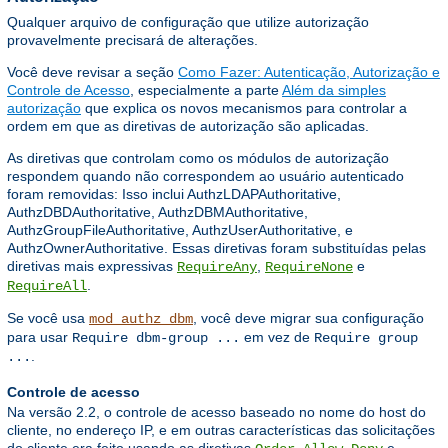
Qualquer arquivo de configuração que utilize autorização
provavelmente precisará de alterações.
Você deve revisar a seção
Como Fazer: Autenticação, Autorização e
Controle de Acesso
, especialmente a parte
Além da simples
autorização
que explica os novos mecanismos para controlar a
ordem em que as diretivas de autorização são aplicadas.
As diretivas que controlam como os módulos de autorização
respondem quando não correspondem ao usuário autenticado
foram removidas: Isso inclui AuthzLDAPAuthoritative,
AuthzDBDAuthoritative, AuthzDBMAuthoritative,
AuthzGroupFileAuthoritative, AuthzUserAuthoritative, e
AuthzOwnerAuthoritative. Essas diretivas foram substituídas pelas
diretivas mais expressivas
,
e
RequireAny
RequireNone
.
RequireAll
Se você usa
, você deve migrar sua configuração
mod_authz_dbm
para usar
em vez de
Require dbm-group ...
Require group
.
...
Controle de acesso
Na versão 2.2, o controle de acesso baseado no nome do host do
cliente, no endereço IP, e em outras características das solicitações
do cliente era feito usando as diretivas
,
,
e