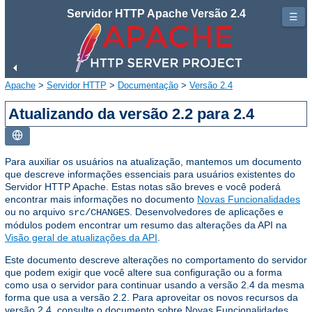
Servidor HTTP Apache Versão 2.4
☰
Apache
>
Servidor HTTP
>
Documentação
>
Versão 2.4
Atualizando da versão 2.2 para 2.4
Para auxiliar os usuários na atualização, mantemos um documento
que descreve informações essenciais para usuários existentes do
Servidor HTTP Apache. Estas notas são breves e você poderá
encontrar mais informações no documento
Novas Funcionalidades
ou no arquivo
. Desenvolvedores de aplicações e
src/CHANGES
módulos podem encontrar um resumo das alterações da API na
Visão geral de atualizações da API
.
Este documento descreve alterações no comportamento do servidor
que podem exigir que você altere sua configuração ou a forma
como usa o servidor para continuar usando a versão 2.4 da mesma
forma que usa a versão 2.2. Para aproveitar os novos recursos da
versão 2.4, consulte o documento sobre Novas Funcionalidades.