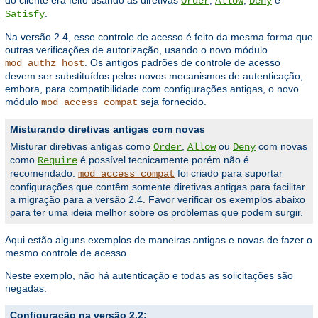
Order
Allow
Deny
.
Satisfy
Na versão 2.4, esse controle de acesso é feito da mesma forma que
outras verificações de autorização, usando o novo módulo
. Os antigos padrões de controle de acesso
mod_authz_host
devem ser substituídos pelos novos mecanismos de autenticação,
embora, para compatibilidade com configurações antigas, o novo
módulo
seja fornecido.
mod_access_compat
Misturando diretivas antigas com novas
Misturar diretivas antigas como
,
ou
com novas
Order
Allow
Deny
como
é possível tecnicamente porém não é
Require
recomendado.
foi criado para suportar
mod_access_compat
configurações que contêm somente diretivas antigas para facilitar
a migração para a versão 2.4. Favor verificar os exemplos abaixo
para ter uma ideia melhor sobre os problemas que podem surgir.
Aqui estão alguns exemplos de maneiras antigas e novas de fazer o
mesmo controle de acesso.
Neste exemplo, não há autenticação e todas as solicitações são
negadas.
Configuração na versão 2.2: