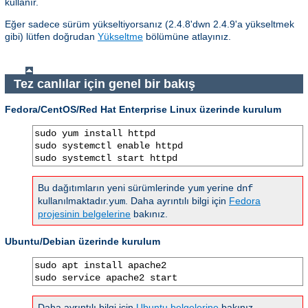
kullanır.
Eğer sadece sürüm yükseltiyorsanız (2.4.8'dwn 2.4.9'a yükseltmek
gibi) lütfen doğrudan
Yükseltme
bölümüne atlayınız.
Tez canlılar için genel bir bakış
Fedora/CentOS/Red Hat Enterprise Linux üzerinde kurulum
sudo yum install httpd

sudo systemctl enable httpd

sudo systemctl start httpd
Bu dağıtımların yeni sürümlerinde
yerine
yum
dnf
kullanılmaktadır.
. Daha ayrıntılı bilgi için
Fedora
yum
projesinin belgelerine
bakınız.
Ubuntu/Debian üzerinde kurulum
sudo apt install apache2

sudo service apache2 start
Daha ayrıntılı bilgi için
Ubuntu belgelerine
bakınız.