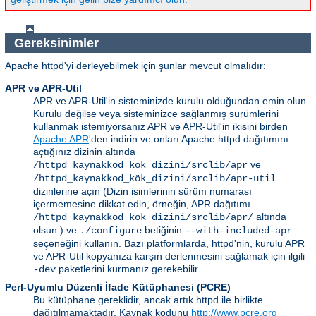
Gereksinimler
Apache httpd'yi derleyebilmek için şunlar mevcut olmalıdır:
APR ve APR-Util
APR ve APR-Util'in sisteminizde kurulu olduğundan emin olun.
Kurulu değilse veya sisteminizce sağlanmış sürümlerini
kullanmak istemiyorsanız APR ve APR-Util'in ikisini birden
Apache APR
'den indirin ve onları Apache httpd dağıtımını
açtığınız dizinin altında
ve
/httpd_kaynakkod_kök_dizini/srclib/apr
/httpd_kaynakkod_kök_dizini/srclib/apr-util
dizinlerine açın (Dizin isimlerinin sürüm numarası
içermemesine dikkat edin, örneğin, APR dağıtımı
altında
/httpd_kaynakkod_kök_dizini/srclib/apr/
olsun.) ve
betiğinin
./configure
--with-included-apr
seçeneğini kullanın. Bazı platformlarda, httpd'nin, kurulu APR
ve APR-Util kopyanıza karşın derlenmesini sağlamak için ilgili
paketlerini kurmanız gerekebilir.
-dev
Perl-Uyumlu Düzenli İfade Kütüphanesi (PCRE)
Bu kütüphane gereklidir, ancak artık httpd ile birlikte
dağıtılmamaktadır. Kaynak kodunu
http://www.pcre.org