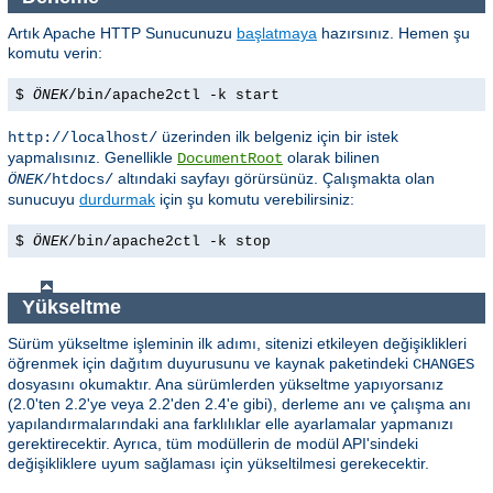
Artık Apache HTTP Sunucunuzu
başlatmaya
hazırsınız. Hemen şu
komutu verin:
$
ÖNEK
/bin/apache2ctl -k start
üzerinden ilk belgeniz için bir istek
http://localhost/
yapmalısınız. Genellikle
olarak bilinen
DocumentRoot
altındaki sayfayı görürsünüz. Çalışmakta olan
ÖNEK
/htdocs/
sunucuyu
durdurmak
için şu komutu verebilirsiniz:
$
ÖNEK
/bin/apache2ctl -k stop
Yükseltme
Sürüm yükseltme işleminin ilk adımı, sitenizi etkileyen değişiklikleri
öğrenmek için dağıtım duyurusunu ve kaynak paketindeki
CHANGES
dosyasını okumaktır. Ana sürümlerden yükseltme yapıyorsanız
(2.0'ten 2.2'ye veya 2.2'den 2.4'e gibi), derleme anı ve çalışma anı
yapılandırmalarındaki ana farklılıklar elle ayarlamalar yapmanızı
gerektirecektir. Ayrıca, tüm modüllerin de modül API'sindeki
değişikliklere uyum sağlaması için yükseltilmesi gerekecektir.