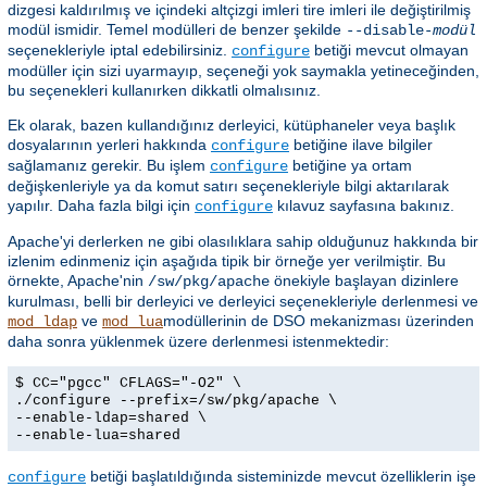
dizgesi kaldırılmış ve içindeki altçizgi imleri tire imleri ile değiştirilmiş
modül ismidir. Temel modülleri de benzer şekilde
--disable-
modül
seçenekleriyle iptal edebilirsiniz.
betiği mevcut olmayan
configure
modüller için sizi uyarmayıp, seçeneği yok saymakla yetineceğinden,
bu seçenekleri kullanırken dikkatli olmalısınız.
Ek olarak, bazen kullandığınız derleyici, kütüphaneler veya başlık
dosyalarının yerleri hakkında
betiğine ilave bilgiler
configure
sağlamanız gerekir. Bu işlem
betiğine ya ortam
configure
değişkenleriyle ya da komut satırı seçenekleriyle bilgi aktarılarak
yapılır. Daha fazla bilgi için
kılavuz sayfasına bakınız.
configure
Apache'yi derlerken ne gibi olasılıklara sahip olduğunuz hakkında bir
izlenim edinmeniz için aşağıda tipik bir örneğe yer verilmiştir. Bu
örnekte, Apache'nin
önekiyle başlayan dizinlere
/sw/pkg/apache
kurulması, belli bir derleyici ve derleyici seçenekleriyle derlenmesi ve
ve
modüllerinin de DSO mekanizması üzerinden
mod_ldap
mod_lua
daha sonra yüklenmek üzere derlenmesi istenmektedir:
$ CC="pgcc" CFLAGS="-O2" \
./configure --prefix=/sw/pkg/apache \
--enable-ldap=shared \
--enable-lua=shared
betiği başlatıldığında sisteminizde mevcut özelliklerin işe
configure