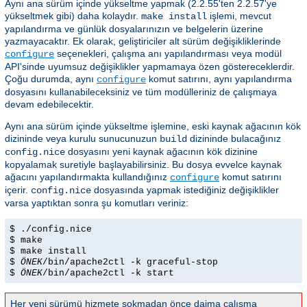
Aynı ana sürüm içinde yükseltme yapmak (2.2.55'ten 2.2.57'ye
yükseltmek gibi) daha kolaydır.
işlemi, mevcut
make install
yapılandırma ve günlük dosyalarınızın ve belgelerin üzerine
yazmayacaktır. Ek olarak, geliştiriciler alt sürüm değişikliklerinde
seçenekleri, çalışma anı yapılandırması veya modül
configure
API'sinde uyumsuz değişiklikler yapmamaya özen göstereceklerdir.
Çoğu durumda, aynı
komut satırını, aynı yapılandırma
configure
dosyasını kullanabileceksiniz ve tüm modülleriniz de çalışmaya
devam edebilecektir.
Aynı ana sürüm içinde yükseltme işlemine, eski kaynak ağacının kök
dizininde veya kurulu sunucunuzun
dizininde bulacağınız
build
dosyasını yeni kaynak ağacının kök dizinine
config.nice
kopyalamak suretiyle başlayabilirsiniz. Bu dosya evvelce kaynak
ağacını yapılandırmakta kullandığınız
komut satırını
configure
içerir.
dosyasında yapmak istediğiniz değişiklikler
config.nice
varsa yaptıktan sonra şu komutları veriniz:
$ ./config.nice
$ make
$ make install
$
ÖNEK
/bin/apache2ctl -k graceful-stop
$
ÖNEK
/bin/apache2ctl -k start
Her yeni sürümü hizmete sokmadan önce daima çalışma