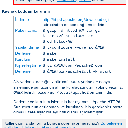
Kaynak koddan kurulum
İndirme
http://httpd.apache.org/download.cgi
adresinden en son dağıtımı indirin.
Paketi açma
$ gzip -d httpd-
NN
.tar.gz
$ tar xvf httpd-
NN
.tar
$ cd httpd-
NN
Yapılandırma
$ ./configure --prefix=
ÖNEK
Derleme
$ make
Kurulum
$ make install
Kişiselleştirme
$ vi
ÖNEK
/conf/apache2.conf
Deneme
$
ÖNEK
/bin/apache2ctl -k start
NN
yerine kuracağınız sürümü,
yerine de dosya
ÖNEK
sisteminde sunucunun altına kurulacağı dizin yolunu yazınız.
belirtilmezse
öntanımlıdır.
ÖNEK
/usr/local/apache2
Derleme ve kurulum işleminin her aşaması, Apache HTTPd
Sunucusunun derlenmesi ve kurulması için gerekenler başta
olmak üzere aşağıda ayrıntılı olarak açıklanmıştır.
Kullandığınız platformu burada göremiyor musunuz?
Bu belgeleri
geliştirmek için gelin bize yardımcı olun.