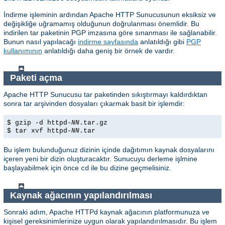
İndirme işleminin ardından Apache HTTP Sunucusunun eksiksiz ve
değişikliğe uğramamış olduğunun doğrulanması önemlidir. Bu
indirilen tar paketinin PGP imzasına göre sınanması ile sağlanabilir.
Bunun nasıl yapılacağı
indirme sayfasında
anlatıldığı gibi
PGP
kullanımının
anlatıldığı daha geniş bir örnek de vardır.
Paketi açma
Apache HTTP Sunucusu tar paketinden sıkıştırmayı kaldırdıktan
sonra tar arşivinden dosyaları çıkarmak basit bir işlemdir:
$ gzip -d httpd-
NN
.tar.gz
$ tar xvf httpd-
NN
.tar
Bu işlem bulunduğunuz dizinin içinde dağıtımın kaynak dosyalarını
içeren yeni bir dizin oluşturacaktır. Sunucuyu derleme işlmine
başlayabilmek için önce
ile bu dizine geçmelisiniz.
cd
Kaynak ağacının yapılandırılması
Sonraki adım, Apache HTTPd kaynak ağacının platformunuza ve
kişisel gereksinimlerinize uygun olarak yapılandırılmasıdır. Bu işlem