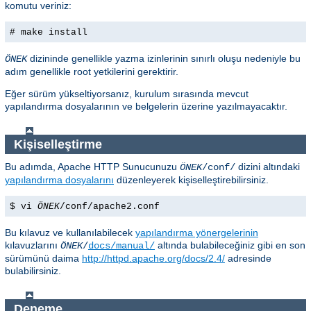
komutu veriniz:
# make install
dizininde genellikle yazma izinlerinin sınırlı oluşu nedeniyle bu
ÖNEK
adım genellikle root yetkilerini gerektirir.
Eğer sürüm yükseltiyorsanız, kurulum sırasında mevcut
yapılandırma dosyalarının ve belgelerin üzerine yazılmayacaktır.
Kişiselleştirme
Bu adımda, Apache HTTP Sunucunuzu
dizini altındaki
ÖNEK
/conf/
yapılandırma dosyalarını
düzenleyerek kişiselleştirebilirsiniz.
$ vi
ÖNEK
/conf/apache2.conf
Bu kılavuz ve kullanılabilecek
yapılandırma yönergelerinin
kılavuzlarını
altında bulabileceğiniz gibi en son
ÖNEK
/
docs/manual/
sürümünü daima
http://httpd.apache.org/docs/2.4/
adresinde
bulabilirsiniz.
Deneme