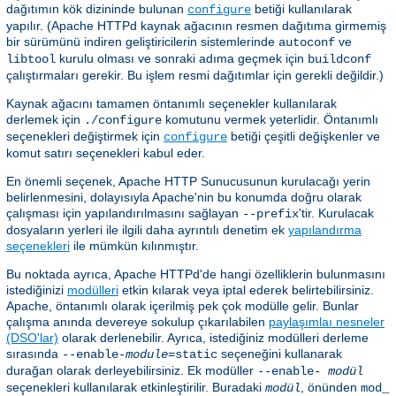
dağıtımın kök dizininde bulunan
betiği kullanılarak
configure
yapılır. (Apache HTTPd kaynak ağacının resmen dağıtıma girmemiş
bir sürümünü indiren geliştiricilerin sistemlerinde
ve
autoconf
kurulu olması ve sonraki adıma geçmek için
libtool
buildconf
çalıştırmaları gerekir. Bu işlem resmi dağıtımlar için gerekli değildir.)
Kaynak ağacını tamamen öntanımlı seçenekler kullanılarak
derlemek için
komutunu vermek yeterlidir. Öntanımlı
./configure
seçenekleri değiştirmek için
betiği çeşitli değişkenler ve
configure
komut satırı seçenekleri kabul eder.
En önemli seçenek, Apache HTTP Sunucusunun kurulacağı yerin
belirlenmesini, dolayısıyla Apache'nin bu konumda doğru olarak
çalışması için yapılandırılmasını sağlayan
'tir. Kurulacak
--prefix
dosyaların yerleri ile ilgili daha ayrıntılı denetim ek
yapılandırma
seçenekleri
ile mümkün kılınmıştır.
Bu noktada ayrıca, Apache HTTPd'de hangi özelliklerin bulunmasını
istediğinizi
modülleri
etkin kılarak veya iptal ederek belirtebilirsiniz.
Apache, öntanımlı olarak içerilmiş pek çok modülle gelir. Bunlar
çalışma anında devereye sokulup çıkarılabilen
paylaşımlaı nesneler
(DSO'lar)
olarak derlenebilir. Ayrıca, istediğiniz modülleri derleme
sırasında
seçeneğini kullanarak
--enable-
module
=static
durağan olarak derleyebilirsiniz. Ek modüller
--enable-
modül
seçenekleri kullanılarak etkinleştirilir. Buradaki
, önünden
modül
mod_