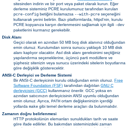
sitesinden indirin ve bir port veya paket olarak kurun. Eğer
derleme sisteminiz PCRE kurulumunuz tarafından kurulan
betiğini bulamazsa
seçeneğini
pcre-config
--with-pcre
kullanarak yerini belirtin. Bazı platformlarda, httpd'nin, kurulu
PCRE kopyanıza karşın derlenmesini sağlamak için ilgili
-dev
paketlerini kurmanız gerekebilir.
Disk Alanı
Geçici olarak en azından 50 MB boş disk alanınız olduğundan
emin olunuz. Kurulumdan sonra sunucu yaklaşık 10 MB disk
alanı kaplıyor olacaktır. Asıl disk alanı gereksinimi seçtiğiniz
yapılandırma seçeneklerine, üçüncü parti modüllere ve
şüphesiz sitenizin veya sunucu üzerindeki sitelerin boyutlarına
göre değişiklik gösterecektir.
ANSI-C Derleyici ve Derleme Sistemi
Bir ANSI-C derleyicinin kurulu olduğundan emin olunuz.
Free
Software Foundation (FSF)
tarafından dağıtılan
GNU C
derleyicisini (GCC)
kullanmanız önerilir. GCC yoksa en
azından satıcınızın derleyicisinin ANSI uyumlu olduğundan
emin olunuz. Ayrıca,
ortam değişkeninizin içerdiği
PATH
yollarda
gibi temel derleme araçları da bulunmalıdır.
make
Zamanın doğru belirlenmesi
HTTP protokolünün elemanları sunuldukları tarih ve saate
göre ifade edilirler. Bu bakımdan sisteminizdeki zaman