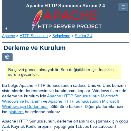
Apache HTTP Sunucusu Sürüm 2.4
☰
Apache
>
HTTP Sunucusu
>
Belgeleme
>
Sürüm 2.4
Derleme ve Kurulum
Bu çeviri güncel olmayabilir. Son değişiklikler için İngilizce
sürüm geçerlidir.
Bu belge Apache HTTP Sunucusunun sadece Unix ve Unix benzeri
sistemlerde derlenmesini ve kurulmasını kapsar. Windows üzerinde
derleme ve kurulum için
Apache HTTP Sunucusunun Microsoft
Windows ile kullanımı
ve
Apache HTTP Sunucusunun Microsoft
Windows için Derlenmesi
bölümüne bakınız. Diğer platformlar için
ise
platform
belgelerine bakınız.
Apache HTTP Sunucusunun, derleme ortamını oluşturmak için çoğu
Açık Kaynak Kodlu projenin yaptığı gibi
ve
libtool
autoconf