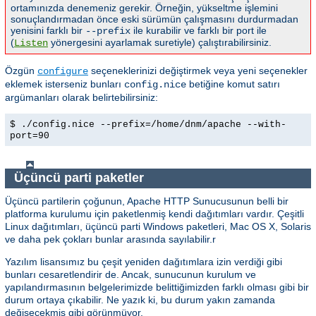
ortamınızda denemeniz gerekir. Örneğin, yükseltme işlemini
sonuçlandırmadan önce eski sürümün çalışmasını durdurmadan
yenisini farklı bir
ile kurabilir ve farklı bir port ile
--prefix
(
yönergesini ayarlamak suretiyle) çalıştırabilirsiniz.
Listen
Özgün
seçeneklerinizi değiştirmek veya yeni seçenekler
configure
eklemek isterseniz bunları
betiğine komut satırı
config.nice
argümanları olarak belirtebilirsiniz:
$ ./config.nice --prefix=/home/dnm/apache --with-
port=90
Üçüncü parti paketler
Üçüncü partilerin çoğunun, Apache HTTP Sunucusunun belli bir
platforma kurulumu için paketlenmiş kendi dağıtımları vardır. Çeşitli
Linux dağıtımları, üçüncü parti Windows paketleri, Mac OS X, Solaris
ve daha pek çokları bunlar arasında sayılabilir.r
Yazılım lisansımız bu çeşit yeniden dağıtımlara izin verdiği gibi
bunları cesaretlendirir de. Ancak, sunucunun kurulum ve
yapılandırmasının belgelerimizde belittiğimizden farklı olması gibi bir
durum ortaya çıkabilir. Ne yazık ki, bu durum yakın zamanda
değişecekmiş gibi görünmüyor.