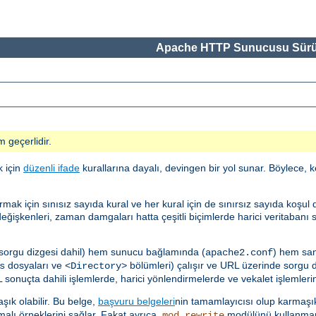
Apache HTTP Sunucusu Sürü
m geçerlidir.
k için
düzenli ifade
kurallarına dayalı, devingen bir yol sunar. Böylece, k
çin sınısız sayıda kural ve her kural için de sınırsız sayıda koşul des
ğişkenleri, zaman damgaları hatta çeşitli biçimlerde harici veritabanı 
 sorgu dizgesi dahil) hem sunucu bağlamında (
) hem sa
apache2.conf
dosyaları ve
bölümleri) çalışır ve URL üzerinde sorgu diz
s
<Directory>
sonuçta dahili işlemlerde, harici yönlendirmelerde ve vekalet işlemlerind
ık olabilir. Bu belge,
başvuru belgeleri
nin tamamlayıcısı olup karmaşık
malı örneklerini sağlar. Fakat ayrıca,
modülünü kullanmam
mod_rewrite