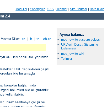
Modüller
|
Yönergeler
|
SSS
|
Terimler
|
Site Haritası
|
Hata bildir
m 2.4
Ayrıca bakınız:
Mevcut Diller:
en
|
fr
|
tr
|
zh-cn
mod_rewrite başvuru belgesi
URL'lerin Dosya Sistemine
Eşlenmesi
mod_rewrite wiki
eyfi URL'leri dahili URL yapınızla
Terimler
tekler. URL değişiklikleri çeşitli
sorguları bile bu amaçla
nal konaklar bağlamında
gesi bölümleri bile oluşturabilir.
e kullanılabilir.
lığı biraz azaltmaya çalışır ve
anız, yerine standart Apache