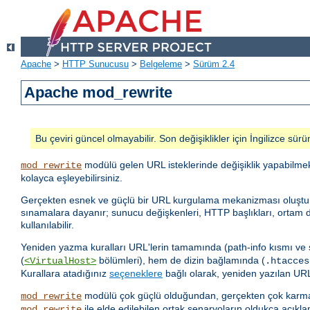
Apache
>
HTTP Sunucusu
>
Belgeleme
>
Sürüm 2.4
Apache mod_rewrite
Bu çeviri güncel olmayabilir. Son değişiklikler için İngilizce sürü
modülü gelen URL isteklerinde değişiklik yapabilme
mod_rewrite
kolayca eşleyebilirsiniz.
Gerçekten esnek ve güçlü bir URL kurgulama mekanizması oluşturmak i
sınamalara dayanır; sunucu değişkenleri, HTTP başlıkları, ortam de
kullanılabilir.
Yeniden yazma kuralları URL'lerin tamamında (path-info kısmı ve
(
bölümleri), hem de dizin bağlamında (
<VirtualHost>
.htacces
Kurallara atadığınız
seçeneklere
bağlı olarak, yeniden yazılan URL 
modülü çok güçlü olduğundan, gerçekten çok karmaş
mod_rewrite
ile elde edilebilen ortak senaryoların oldukça açıkla
mod_rewrite