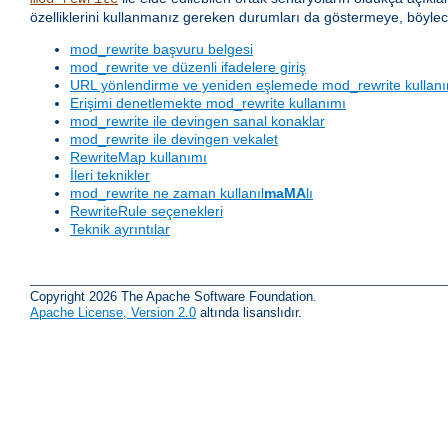
özelliklerini kullanmanız gereken durumları da göstermeye, böylec
mod_rewrite başvuru belgesi
mod_rewrite ve düzenli ifadelere giriş
URL yönlendirme ve yeniden eşlemede mod_rewrite kullan
Erişimi denetlemekte mod_rewrite kullanımı
mod_rewrite ile devingen sanal konaklar
mod_rewrite ile devingen vekalet
RewriteMap kullanımı
İleri teknikler
mod_rewrite ne zaman kullanıl
maMA
lı
RewriteRule seçenekleri
Teknik ayrıntılar
Copyright 2026 The Apache Software Foundation.
Apache License, Version 2.0
altında lisanslıdır.