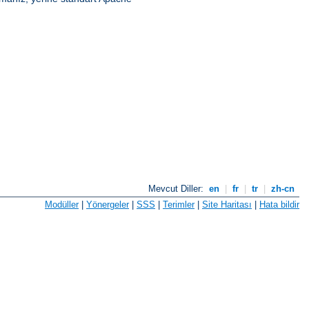
Mevcut Diller:
en
|
fr
|
tr
|
zh-cn
Modüller
|
Yönergeler
|
SSS
|
Terimler
|
Site Haritası
|
Hata bildir