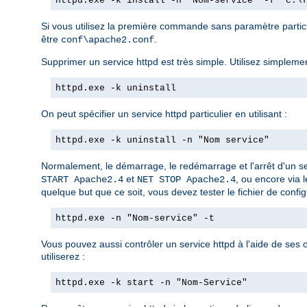
httpd.exe -k install -n "Nom-service" -f "c:\
Si vous utilisez la première commande sans paramètre partic
être
.
conf\apache2.conf
Supprimer un service httpd est très simple. Utilisez simplemen
httpd.exe -k uninstall
On peut spécifier un service httpd particulier en utilisant :
httpd.exe -k uninstall -n "Nom service"
Normalement, le démarrage, le redémarrage et l'arrêt d'un se
et
, ou encore via 
START Apache2.4
NET STOP Apache2.4
quelque but que ce soit, vous devez tester le fichier de configu
httpd.exe -n "Nom-service" -t
Vous pouvez aussi contrôler un service httpd à l'aide de ses
utiliserez :
httpd.exe -k start -n "Nom-Service"