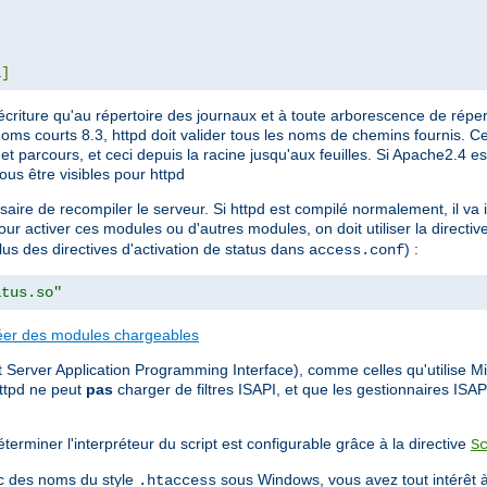
L
]
écriture qu'au répertoire des journaux et à toute arborescence de réper
noms courts 8.3, httpd doit valider tous les noms de chemins fournis. Ce
e et parcours, et ceci depuis la racine jusqu'aux feuilles. Si Apache2.4 es
ous être visibles pour httpd
ssaire de recompiler le serveur. Si httpd est compilé normalement, il v
our activer ces modules ou d'autres modules, on doit utiliser la directiv
plus des directives d'activation de status dans
) :
access.conf
atus.so"
éer des modules chargeables
 Server Application Programming Interface), comme celles qu'utilise Mic
ttpd ne peut
pas
charger de filtres ISAPI, et que les gestionnaires ISA
terminer l'interpréteur du script est configurable grâce à la directive
S
vec des noms du style
sous Windows, vous avez tout intérêt à
.htaccess