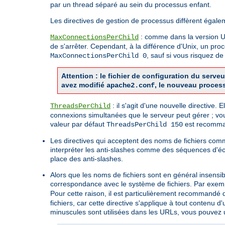
par un thread séparé au sein du processus enfant.
Les directives de gestion de processus diffèrent égale
: comme dans la version Uni
MaxConnectionsPerChild
de s'arrêter. Cependant, à la différence d'Unix, un pro
, sauf si vous risquez 
MaxConnectionsPerChild 0
Attention : le fichier de configuration du ser
avez modifié
, le nouveau proces
apache2.conf
: il s'agit d'une nouvelle directive.
ThreadsPerChild
connexions simultanées que le serveur peut gérer ; vo
valeur par défaut
est recomman
ThreadsPerChild 150
Les directives qui acceptent des noms de fichiers co
interpréter les anti-slashes comme des séquences d'é
place des anti-slashes.
Alors que les noms de fichiers sont en général insensi
correspondance avec le système de fichiers. Par exemp
Pour cette raison, il est particulièrement recommandé d'
fichiers, car cette directive s'applique à tout contenu
minuscules sont utilisées dans les URLs, vous pouvez ut