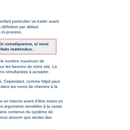
fant particulier va traiter avant
 définition par défaut
 in-process.
. En conséquence, si vous
ltats inattendus.
finit le nombre maximum de
r les besoins de votre site. La
ns simultanées à accepter.
nix. Cependant, comme httpd peut
 dans les noms de chemins à la
e en interne avant d'être mises en
des arguments sensibles à la casse.
rtains contenus du système de
r vous assurer que seules des