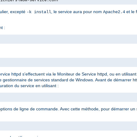
fichiers\Nom-service.conf"
ulier, excepté
, le service aura pour nom
et le 
-k install
Apache2.4
t :
rvice httpd s'effectuent via le Moniteur de Service httpd, ou en utilis
le gestionnaire de services standard de Windows. Avant de démarrer ht
ration du service en utilisant :
 options de ligne de commande. Avec cette méthode, pour démarrer un se