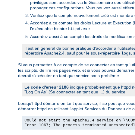
privilèges sont accordés via le Gestionnaire des utili
propager ces configurations. Vous pouvez aussi effectu
Vérifiez que le compte nouvellement créé est membre d
Accordez à ce compte les droits Lecture et Exécution (R
l'exécutable binaire
.
httpd.exe
Accordez aussi à ce compte les droits de modification s
Il est en général de bonne pratique d'accorder à l'utilisat
répertoire Apache2.4, sauf pour le sous-répertoire
, 
logs
Si vous permettez à ce compte de se connecter en tant qu'utili
les scripts, de lire les pages web, et si vous pouvez démarrer
devrait s'exécuter en tant que service sans problème.
Le code d'erreur 2186
indique probablement que httpd ne
"Log On As" (Se connecter en tant que ...) du service.
Lorsqu'httpd démarre en tant que service, il se peut que vo
démarrer httpd en utilisant l'applet Services du Panneau de 
Could not start the Apache2.4 service on \\CO
Error 1067; The process terminated unexpected