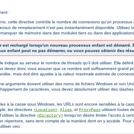
ment :
x, cette directive contrôle le nombre de connexions qu'un processus en
cessus de remplacement n'est pas instantanément disponible. Utilisez la
de manquer de mémoire dans des modules tiers ou dans des applications
veur est rechargé lorsqu'un nouveau processus enfant est démarré
sus enfant peut ne pas démarrer, ou vous pouvez obtenir des résu
 Elle indique au serveur le nombre de threads qu'il doit utiliser. Elle dé
us devez donc vous assurer que ce nombre soit suffisamment grand pou
dée, mais doit être ajustée à la valeur maximale estimée de connexio
mme arguments doivent utiliser des noms de fichiers Windows et non U
chappement de caractères, vous devez absolument utiliser des slashes
bles à la casse sous Windows, les URLs sont encore sensibles à la cass
le, les directives
,
, et
utilisent toutes 
<Location>
Alias
ProxyPass
utiliser la directive
lorsqu'on désire limiter l'accès à ce
<Directory>
 d'un répertoire, sans tenir compte de la manière dont on y accède. Pou
iliser ceci :