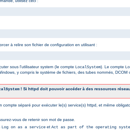
mande, utilisez ceci :
er à relire son fichier de configuration en utilisant :
cuter sous l'utilisateur system (le compte
). Le compte
LocalSystem
Lo
 Windows, y compris le système de fichiers, des tubes nommés, DCOM o
! Si httpd doit pouvoir accéder à des ressources résea
calSystem
r un compte séparé pour exécuter le(s) service(s) httpd, et même obliga
ssurez-vous de retenir son mot de passe.
s
et
Log on as a service
Act as part of the operating syst