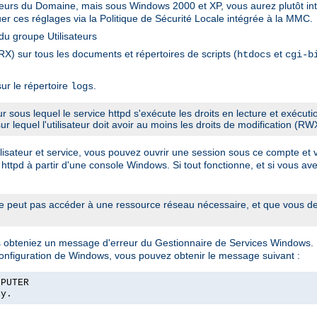
sateurs du Domaine, mais sous Windows 2000 et XP, vous aurez plutôt int
er ces réglages via la Politique de Sécurité Locale intégrée à la MMC.
u groupe Utilisateurs
X) sur tous les documents et répertoires de scripts (
et
htdocs
cgi-b
ur le répertoire
.
logs
eur sous lequel le service httpd s'exécute les droits en lecture et exécut
sur lequel l'utilisateur doit avoir au moins les droits de modification (RW
sateur et service, vous pouvez ouvrir une session sous ce compte et véri
 httpd à partir d'une console Windows. Si tout fonctionne, et si vous ave
 peut pas accéder à une ressource réseau nécessaire, et que vous dev
us obteniez un message d'erreur du Gestionnaire de Services Windows.
configuration de Windows, vous pouvez obtenir le message suivant :
MPUTER
ly.