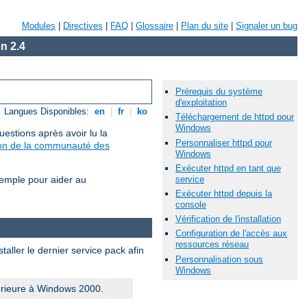
Modules
|
Directives
|
FAQ
|
Glossaire
|
Plan du site
|
Signaler un bug
n 2.4
Prérequis du système
d'exploitation
Langues Disponibles:
en
|
fr
|
ko
Téléchargement de httpd pour
Windows
estions après avoir lu la
Personnaliser httpd pour
sion de la communauté des
Windows
Exécuter httpd en tant que
service
xemple pour aider au
Exécuter httpd depuis la
console
Vérification de l'installation
Configuration de l'accès aux
ressources réseau
aller le dernier service pack afin
Personnalisation sous
Windows
érieure à Windows 2000.