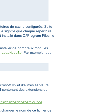
toires de cache configurée. Suite
la signifie que chaque répertoire
t installé dans C:\Program Files, le
a installer de nombreux modules
e
. Par exemple, pour
LoadModule
rosoft IIS et d'autres serveurs
PI contenant des extensions de
criptInterpreterSource
 changer le nom de ce fichier de