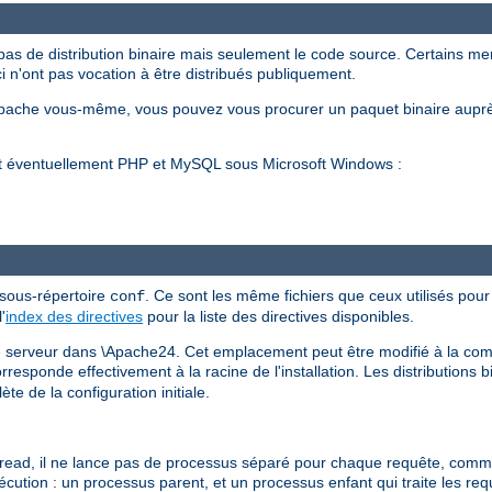
pas de distribution binaire mais seulement le code source. Certains m
ci n'ont pas vocation à être distribués publiquement.
Apache vous-même, vous pouvez vous procurer un paquet binaire auprè
et éventuellement PHP et MySQL sous Microsoft Windows :
 sous-répertoire
. Ce sont les même fichiers que ceux utilisés pour 
conf
'
index des directives
pour la liste des directives disponibles.
 le serveur dans \Apache24. Cet emplacement peut être modifié à la comp
esponde effectivement à la racine de l'installation. Les distributions b
te de la configuration initiale.
d, il ne lance pas de processus séparé pour chaque requête, comme h
xécution : un processus parent, et un processus enfant qui traite les re