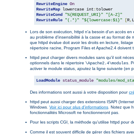
RewriteEngine
On
RewriteMap
 lowercase int
:
RewriteCond
"%{REQUEST_URI}"
"[A-Z]"
RewriteRule
"(.*)"
"${lowercase:$1}"
[
R
,
Lors de son exécution, httpd n'a besoin d'un accès en 
au problème d'insensibilité à la casse et au format de 
que httpd évalue doit avoir les droits en lecture, listag
répertoire racine, Program Files et Apache2.4 doivent t
httpd peut charger divers modules sans qu'il soit néce
optionnels dans le répertoire
. P
\Apache2.4\modules
activer le module status, ajoutez la ligne suivante (en 
LoadModule
status_module
"modules/mod_st
Des informations sont aussi à votre disposition pour
cr
httpd peut aussi charger des extensions ISAPI (Internet
Windows.
Voir ici pour plus d'informations
. Notez que h
fonctionnalités Microsoft ne fonctionneront pas.
Pour les scripts CGI, la méthode qu'utilise httpd pour dé
Comme il est souvent difficile de gérer des fichiers a