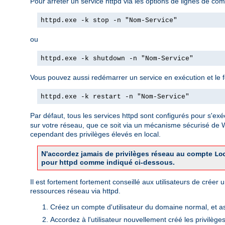
Pour arrêter un service httpd via les options de lignes de com
httpd.exe -k stop -n "Nom-Service"
ou
httpd.exe -k shutdown -n "Nom-Service"
Vous pouvez aussi redémarrer un service en exécution et le forc
httpd.exe -k restart -n "Nom-Service"
Par défaut, tous les services httpd sont configurés pour s'exé
sur votre réseau, que ce soit via un mécanisme sécurisé de
cependant des privilèges élevés en local.
N'accordez jamais de privilèges réseau au compte
Lo
pour httpd comme indiqué ci-dessous.
Il est fortement fortement conseillé aux utilisateurs de crée
ressources réseau via httpd.
Créez un compte d'utilisateur du domaine normal, et a
Accordez à l'utilisateur nouvellement créé les privilège