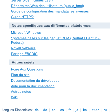
Server Side Includes (SSI)
Répertoires Web des utilisateurs (public_html)
Guide de configuration des mandataires inverses
Guide HTTP/2
Notes spécifiques aux différentes plateformes
Microsoft Windows
Systèmes basés sur les paquet RPM (Redhat / CentOS /
Fedora)
Novell NetWare
Portage EBCDIC
Autres sujets
Foire Aux Questions
Plan du site
Documentation du développeur
Aide pour la documentation
Autres notes
Wiki
Langues Disponibles:
da
|
de
|
en
|
es
|
fr
|
ja
|
ko
|
pt-br
|
ru
|