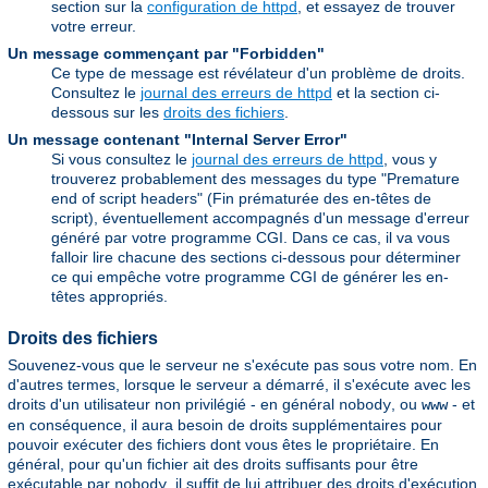
section sur la
configuration de httpd
, et essayez de trouver
votre erreur.
Un message commençant par "Forbidden"
Ce type de message est révélateur d'un problème de droits.
Consultez le
journal des erreurs de httpd
et la section ci-
dessous sur les
droits des fichiers
.
Un message contenant "Internal Server Error"
Si vous consultez le
journal des erreurs de httpd
, vous y
trouverez probablement des messages du type "Premature
end of script headers" (Fin prématurée des en-têtes de
script), éventuellement accompagnés d'un message d'erreur
généré par votre programme CGI. Dans ce cas, il va vous
falloir lire chacune des sections ci-dessous pour déterminer
ce qui empêche votre programme CGI de générer les en-
têtes appropriés.
Droits des fichiers
Souvenez-vous que le serveur ne s'exécute pas sous votre nom. En
d'autres termes, lorsque le serveur a démarré, il s'exécute avec les
droits d'un utilisateur non privilégié - en général
, ou
- et
nobody
www
en conséquence, il aura besoin de droits supplémentaires pour
pouvoir exécuter des fichiers dont vous êtes le propriétaire. En
général, pour qu'un fichier ait des droits suffisants pour être
exécutable par
, il suffit de lui attribuer des droits d'exécution
nobody