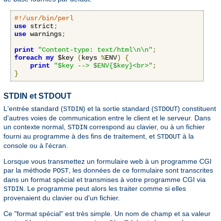
#!/usr/bin/perl
use
 strict
;
use
 warnings
;
print
"Content-type: text/html\n\n"
;
foreach
my
 $key 
(
keys 
%
ENV
)
{
print
"$key --> $ENV{$key}<br>"
;
}
STDIN et STDOUT
L'entrée standard (
) et la sortie standard (
) constituent
STDIN
STDOUT
d'autres voies de communication entre le client et le serveur. Dans
un contexte normal,
correspond au clavier, ou à un fichier
STDIN
fourni au programme à des fins de traitement, et
à la
STDOUT
console ou à l'écran.
Lorsque vous transmettez un formulaire web à un programme CGI
par la méthode
, les données de ce formulaire sont transcrites
POST
dans un format spécial et transmises à votre programme CGI via
. Le programme peut alors les traiter comme si elles
STDIN
provenaient du clavier ou d'un fichier.
Ce "format spécial" est très simple. Un nom de champ et sa valeur