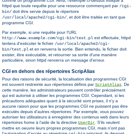
comme un programme CGI. Ainsi, l'exemple ci-dessus indique à
httpd que toute requête pour une ressource commençant par
/cgi-
doit être servie depuis le répertoire
bin/
, et doit être traitée en tant que
/usr/local/apache2/cgi-bin/
programme CGI.
Par exemple, si une requête pour l'URL
est effectuée, httpd
http://www.example.com/cgi-bin/test.pl
tentera d'exécuter le fichier
/usr/local/apache2/cgi-
et en renverra la sortie. Bien entendu, le fichier doit
bin/test.pl
exister, être exécutable, et retourner sa sortie d'une manière
particulière, sinon httpd renverra un message d'erreur.
CGI en dehors des répertoires ScripAlias
Pour des raisons de sécurité, la localisation des programmes CGI
est souvent restreinte aux répertoires définis par
. De
ScriptAlias
cette manière, les administrateurs peuvent contrôler précisément
qui est autorisé à utiliser les programmes CGI. Cependant, si les
précautions adéquates quant à la sécurité sont prises, il n'y a
aucune raison pour que les programmes CGI ne puissent pas être
exécutés depuis d'autres répertoires. Par exemple, vous pouvez
autoriser les utilisateurs à enregistrer des contenus web dans leurs
répertoires home à l'aide de la directive
. S'ils veulent
UserDir
mettre en oeuvre leurs propres programmes CGI, mais n'ont pas
l'autorisation d'accès au répertoire
principal, ils devront
cgi-bin