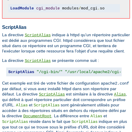
LoadModule
cgi_module
 modules
/
mod_cgi
.
so
ScriptAlias
La directive
indique à httpd qu'un répertoire particulier
ScriptAlias
est dédié aux programmes CGI. httpd considérera que tout fichier
situé dans ce répertoire est un programme CGI, et tentera de
l'exécuter lorsque cette ressource fera l'objet d'une requête client.
La directive
se présente comme suit :
ScriptAlias
ScriptAlias
"/cgi-bin/"
"/usr/local/apache2/cgi-bin/
Cet exemple est tiré de votre fichier de configuration
apache2.conf
par défaut, si vous avez installé httpd dans son répertoire par
défaut. La directive
est similaire à la directive
,
ScriptAlias
Alias
qui définit à quel répertoire particulier doit correspondre un préfixe
d'URL.
et
sont généralement utilisés pour
Alias
ScriptAlias
accéder à des répertoires situés en dehors du répertoire défini par
la directive
. La différence entre
et
DocumentRoot
Alias
réside dans le fait que
indique en plus
ScriptAlias
ScriptAlias
que tout ce qui se trouve sous le préfixe d'URL doit être considéré