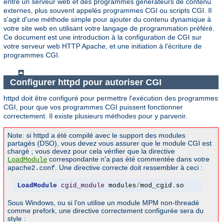
entre un serveur web et des programmes générateurs de contenu
externes, plus souvent appelés programmes CGI ou scripts CGI. Il
s'agit d'une méthode simple pour ajouter du contenu dynamique à
votre site web en utilisant votre langage de programmation préféré.
Ce document est une introduction à la configuration de CGI sur
votre serveur web HTTP Apache, et une initiation à l'écriture de
programmes CGI.
Configurer httpd pour autoriser CGI
httpd doit être configuré pour permettre l'exécution des programmes
CGI, pour que vos programmes CGI puissent fonctionner
correctement. Il existe plusieurs méthodes pour y parvenir.
Note: si httpd a été compilé avec le support des modules
partagés (DSO), vous devez vous assurer que le module CGI est
chargé ; vous devez pour cela vérifier que la directive
correspondante n'a pas été commentée dans votre
LoadModule
. Une directive correcte doit ressembler à ceci :
apache2.conf
LoadModule
cgid_module
 modules
/
mod_cgid
.
so
Sous Windows, ou si l'on utilise un module MPM non-threadé
comme prefork, une directive correctement configurée sera du
style :