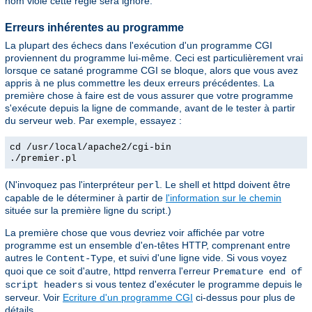
nom viole cette règle sera ignoré.
Erreurs inhérentes au programme
La plupart des échecs dans l'exécution d'un programme CGI
proviennent du programme lui-même. Ceci est particulièrement vrai
lorsque ce satané programme CGI se bloque, alors que vous avez
appris à ne plus commettre les deux erreurs précédentes. La
première chose à faire est de vous assurer que votre programme
s'exécute depuis la ligne de commande, avant de le tester à partir
du serveur web. Par exemple, essayez :
cd /usr/local/apache2/cgi-bin
./premier.pl
(N'invoquez pas l'interpréteur
. Le shell et httpd doivent être
perl
capable de le déterminer à partir de
l'information sur le chemin
située sur la première ligne du script.)
La première chose que vous devriez voir affichée par votre
programme est un ensemble d'en-têtes HTTP, comprenant entre
autres le
, et suivi d'une ligne vide. Si vous voyez
Content-Type
quoi que ce soit d'autre, httpd renverra l'erreur
Premature end of
si vous tentez d'exécuter le programme depuis le
script headers
serveur. Voir
Ecriture d'un programme CGI
ci-dessus pour plus de
détails.