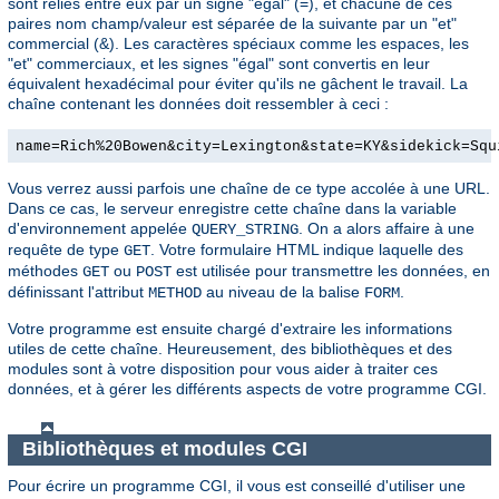
sont reliés entre eux par un signe "égal" (=), et chacune de ces
paires nom champ/valeur est séparée de la suivante par un "et"
commercial (&). Les caractères spéciaux comme les espaces, les
"et" commerciaux, et les signes "égal" sont convertis en leur
équivalent hexadécimal pour éviter qu'ils ne gâchent le travail. La
chaîne contenant les données doit ressembler à ceci :
name=Rich%20Bowen&city=Lexington&state=KY&sidekick=Squ
Vous verrez aussi parfois une chaîne de ce type accolée à une URL.
Dans ce cas, le serveur enregistre cette chaîne dans la variable
d'environnement appelée
. On a alors affaire à une
QUERY_STRING
requête de type
. Votre formulaire HTML indique laquelle des
GET
méthodes
ou
est utilisée pour transmettre les données, en
GET
POST
définissant l'attribut
au niveau de la balise
.
METHOD
FORM
Votre programme est ensuite chargé d'extraire les informations
utiles de cette chaîne. Heureusement, des bibliothèques et des
modules sont à votre disposition pour vous aider à traiter ces
données, et à gérer les différents aspects de votre programme CGI.
Bibliothèques et modules CGI
Pour écrire un programme CGI, il vous est conseillé d'utiliser une