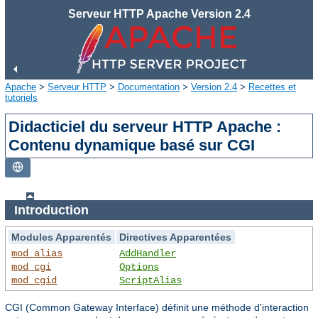
Serveur HTTP Apache Version 2.4
Apache
>
Serveur HTTP
>
Documentation
>
Version 2.4
>
Recettes et
tutoriels
Didacticiel du serveur HTTP Apache :
Contenu dynamique basé sur CGI
Introduction
Modules Apparentés
Directives Apparentées
mod_alias
AddHandler
mod_cgi
Options
mod_cgid
ScriptAlias
CGI (Common Gateway Interface) définit une méthode d'interaction