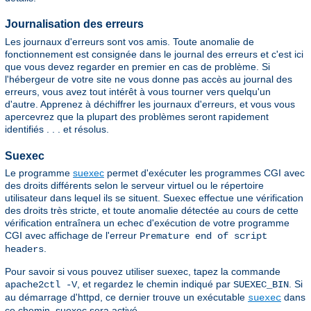
Journalisation des erreurs
Les journaux d'erreurs sont vos amis. Toute anomalie de
fonctionnement est consignée dans le journal des erreurs et c'est ici
que vous devez regarder en premier en cas de problème. Si
l'hébergeur de votre site ne vous donne pas accès au journal des
erreurs, vous avez tout intérêt à vous tourner vers quelqu'un
d'autre. Apprenez à déchiffrer les journaux d'erreurs, et vous vous
apercevrez que la plupart des problèmes seront rapidement
identifiés . . . et résolus.
Suexec
Le programme
suexec
permet d'exécuter les programmes CGI avec
des droits différents selon le serveur virtuel ou le répertoire
utilisateur dans lequel ils se situent. Suexec effectue une vérification
des droits très stricte, et toute anomalie détectée au cours de cette
vérification entraînera un echec d'exécution de votre programme
CGI avec affichage de l'erreur
Premature end of script
.
headers
Pour savoir si vous pouvez utiliser suexec, tapez la commande
, et regardez le chemin indiqué par
. Si
apache2ctl -V
SUEXEC_BIN
au démarrage d'httpd, ce dernier trouve un exécutable
dans
suexec
ce chemin, suexec sera activé.