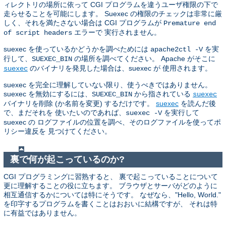
ィレクトリの場所に依って CGI プログラムを違うユーザ権限の下で
走らせることを可能にします。 Suexec の権限のチェックは非常に厳
しく、それを満たさない場合は CGI プログラムが
Premature end
エラーで 実行されません。
of script headers
suexec を使っているかどうかを調べためには
を実
apache2ctl -V
行して、
の場所を調べてください。 Apache がそこに
SUEXEC_BIN
のバイナリを発見した場合は、suexec が 使用されます。
suexec
suexec を完全に理解していない限り、使うべきではありません。
suexec を無効にするには、
から指されている
SUEXEC_BIN
suexec
バイナリを削除 (か名前を変更) するだけです。
suexec
を読んだ後
で、まだそれを 使いたいのであれば、
を実行して
suexec -V
suexec の ログファイルの位置を調べ、そのログファイルを使ってポ
リシー違反を 見つけてください。
裏で何が起こっているのか?
CGI プログラミングに習熟すると、 裏で起こっていることについて
更に理解することの役に立ちます。 ブラウザとサーバがどのように
相互通信するかについては特にそうです。 なぜなら、"Hello, World."
を印字するプログラムを書くことはおおいに結構ですが、 それは特
に有益ではありません。