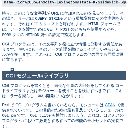
name=Rich%20Bowen&city=Lexington&state=KY&sidekick=Squ
時々、このような文字列が URL に付加されるのを見るでしょう。そ
の場合、サーバは
という環境変数にその文字列を入
QUERY_STRING
れます。それは
リクエストと呼ばれます。 HTML フォームで
GET
は、データを渡すために
と
のどちらを使用するかを、
GET
POST
タグの
属性の設定で指定します。
FORM
METHOD
CGI プログラムは、その文字列を役に立つ情報に分割する責任があ
ります。 幸いにも、そのデータ処理を助けるライブラリやモジュー
ルが存在します。 これらは、CGI プログラムの他の面でも同様に役
に立ちます。
CGI モジュール/ライブラリ
CGI プログラムを書くとき、面倒な仕事の大部分をしてくれる コー
ドライブラリまたはモジュールを使うことを検討すべきです。 これ
はエラーを減らし、早い開発につながります。
Perl で CGI プログラムを書いているなら、モジュールは
CPAN
で提
供されています。 この目的のための最も普及しているモジュールは
です。
も検討しましょう。これは、ほとんどの
CGI.pm
CGI::Lite
プログラム において必要とするすべての機能の最小セットの実装で
す。