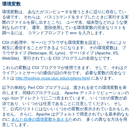
環境変数
環境変数は、 あなたがコンピュータを使うときに辺りに存在してい
る値です。 それらは、パス (コマンドをタイプしたときに実行する実
際のファイルを探し出すところ)、 ユーザ名、端末型などのような便
利なものです。 通常、普段使用している環境変数の完全なリストを
調べるには、 コマンドプロンプトで
を入力します。
env
CGI の処理中、サーバとブラウザも環境変数を設定し、 それにより
相互に通信することができるようになります。 その環境変数は、ブ
ラウザタイプ (Netscape, IE, Lynx)、サーバタイプ (Apache, IIS,
WebSite)、実行されている CGI プログラムの名前などです。
これらの変数は CGI プログラマが使用できます。 そして、それはク
ライアントとサーバの通信の話の半分です。 必要な変数の完全なリ
ストは
http://hoohoo.ncsa.uiuc.edu/cgi/env.html
にあります。
以下の単純な Perl CGI プログラムは、渡される全ての環境変数を表
示します。同様のプログラムは、 Apache ディストリビューションの
ディレクトリに二つ含まれています。 いくつかの変数が必
cgi-bin
須であり、いくつかは任意であることに注意してください。 そし
て、公式のリストにはないいくつかの変数が表示されているかもしれ
ません。 さらに、Apache はデフォルトで用意されている基本的なも
のに
あなた自身の環境変数を加える
ための、 多くの異なる方法を用
意してします。