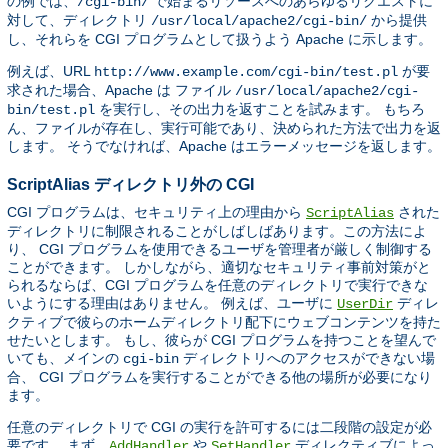
の例では、
で始まるリソースへのあらゆるリクエストに
/cgi-bin/
対して、ディレクトリ
から提供
/usr/local/apache2/cgi-bin/
し、それらを CGI プログラムとして扱うよう Apache に示します。
例えば、URL
が要
http://www.example.com/cgi-bin/test.pl
求された場合、Apache は ファイル
/usr/local/apache2/cgi-
を実行し、その出力を返すことを試みます。 もちろ
bin/test.pl
ん、ファイルが存在し、実行可能であり、決められた方法で出力を返
します。 そうでなければ、Apache はエラーメッセージを返します。
ScriptAlias ディレクトリ外の CGI
CGI プログラムは、セキュリティ上の理由から
された
ScriptAlias
ディレクトリに制限されることがしばしばあります。この方法によ
り、 CGI プログラムを使用できるユーザを管理者が厳しく制御する
ことができます。 しかしながら、適切なセキュリティ事前対策がと
られるならば、CGI プログラムを任意のディレクトリで実行できな
いようにする理由はありません。 例えば、ユーザに
ディレ
UserDir
クティブで彼らのホームディレクトリ配下にウェブコンテンツを持た
せたいとします。 もし、彼らが CGI プログラムを持つことを望んで
いても、メインの
ディレクトリへのアクセスができない場
cgi-bin
合、 CGI プログラムを実行することができる他の場所が必要になり
ます。
任意のディレクトリで CGI の実行を許可するには二段階の設定が必
要です。 まず、
や
ディレクティブによっ
AddHandler
SetHandler