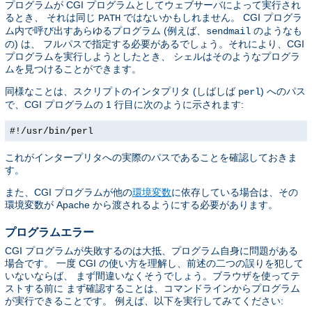
プログラムが CGI プログラムとしてウェブサーバによって実行され
るとき、 それは同じ
ではないかもしれません。 CGI プログラ
PATH
ム内で呼び出すあらゆるプログラム (例えば、
のようなも
sendmail
の) は、 フルパスで指定する必要があるでしょう。それにより、CGI
プログラムを実行しようとしたとき、 シェルはそのようなプログラ
ムを見つけることができます。
同様なことは、スクリプトのインタプリタ (しばしば
) へのパス
perl
で、CGI プログラムの 1 行目に次のように示されます:
#!/usr/bin/perl
これがインタープリタへの実際のパスであることを確認しておきま
す。
また、CGI プログラムが他の
環境変数
に依存している場合は、その
環境変数が Apache から渡されるようにする必要があります。
プログラムエラー
CGI プログラムが失敗するのは大抵、プログラム自身に問題がある
場合です。 一度 CGI の使い方を理解し、前述の二つの誤りを犯して
いないならば、 まず間違いなくそうでしょう。ブラウザを使ってテ
ストする前に まず確認することは、コマンドラインからプログラム
が実行できることです。 例えば、以下を実行してみてください: