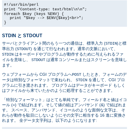
#!/usr/bin/perl
print "Content-type: text/html\n\n";
foreach $key (keys %ENV) {
print "$key --> $ENV{$key}<br>";
}
STDIN と STDOUT
サーバとクライアント間のもう一つの通信は、標準入力 (
)と標
STDIN
準出力 (
) を通じて行なわれます。通常の文脈において、
STDOUT
はキーボードやプログラムが動作するために与えられるファ
STDIN
イルを意味し、
は通常コンソールまたはスクリーンを意味し
STDOUT
ます。
ウェブフォームから CGI プログラムへ
したとき、フォームのデ
POST
ータは特別なフォーマットで束ねられ、
を通して、CGI プロ
STDIN
グラムに引き渡されます。 プログラムはデータがキーボード もしく
はファイルから来ていたかのように処理することができます。
「特別なフォーマット」はとても単純です。フィールド名と値はイコ
ール (=) で結ばれます。そして値の組はアンパサンド (&) で結ばれま
す。 スペース、アンパサンド、イコールのような面倒な文字は、 そ
れらが動作を駄目にしないようにその文字に相当する 16 進に変換さ
れます。 全データ文字列は、以下のようになります: