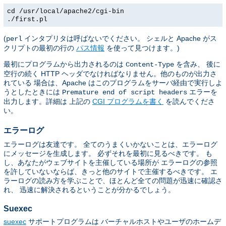
cd /usr/local/apache2/cgi-bin
./first.pl
(
インタプリタは呼ばないでください。 シェルと Apache がス
perl
クリプトの最初の行の
パス情報
を使って見つけます。)
最初にプログラムから出力されるのは
を含み、 後に
Content-Type
空行の続く HTTP ヘッダでなければなりません。他のものが出力さ
れている 場合は、Apache はこのプログラムをサーバ経由で実行しよ
うとしたときには
エラーを
Premature end of script headers
出力します。詳細は 上記の
CGI プログラムを書く
を読んでくださ
い。
エラーログ
エラーログは友達です。 全てのうまくいかないことは、エラーログ
にメッセージを生成します。 必ずそれを最初に見るべきです。 も
し、あなたがウェブサイトを主催している場所が エラーログの参照
を許していないならば、きっと他のサイトで主催するべきです。 エ
ラーログの読み方を学ぶことで、ほとんど全ての問題が迅速に確認さ
れ、 迅速に解決されるということが分かるでしょう。
Suexec
suexec
サポートプログラムは バーチャルホストやユーザのホームデ