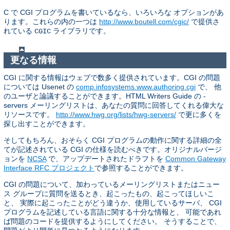
C で CGI プログラムを書いているなら、いろいろな オプションがあ
ります。これらの内の一つは
http://www.boutell.com/cgic/
で提供さ
れている
ライブラリです。
CGIC
更なる情報
CGI に関する情報はウェブで数多く提供されています。CGI の問題
については Usenet の
comp.infosystems.www.authoring.cgi
で、 他
のユーザと論議することができます。HTML Writers Guide の -
servers メーリングリストは、あなたの質問に回答してくれる偉大な
リソースです。
http://www.hwg.org/lists/hwg-servers/
で更に多くを
探し出すことができます。
そしてもちろん、おそらく CGI プログラムの動作に関する詳細の全
てが記述されている CGI の仕様を読むべきです。オリジナルバージ
ョンを
NCSA
で、アップデートされたドラフトを
Common Gateway
Interface RFC プロジェクト
で参照することができます。
CGI の問題について、加わっているメーリングリストまたはニュー
ス グループに質問を送るとき、起こったもの、起こってほしいこ
と、 実際に起こったことがどう違うか、使用しているサーバ、 CGI
プログラムを記述している言語に関する十分な情報と、 可能であれ
ば問題のコードを提供するようにしてください。 そうすることで、