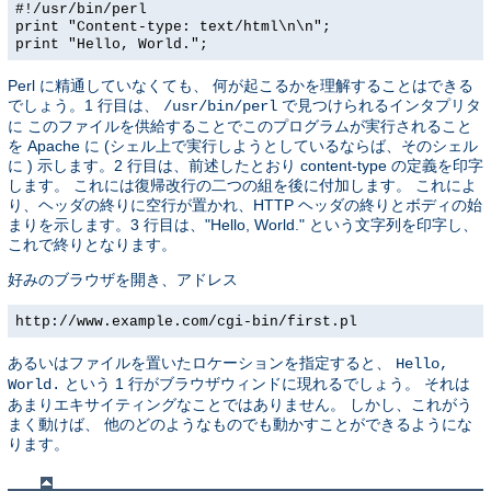
#!/usr/bin/perl
print "Content-type: text/html\n\n";
print "Hello, World.";
Perl に精通していなくても、 何が起こるかを理解することはできる
でしょう。1 行目は、
で見つけられるインタプリタ
/usr/bin/perl
に このファイルを供給することでこのプログラムが実行されること
を Apache に (シェル上で実行しようとしているならば、そのシェル
に ) 示します。2 行目は、前述したとおり content-type の定義を印字
します。 これには復帰改行の二つの組を後に付加します。 これによ
り、ヘッダの終りに空行が置かれ、HTTP ヘッダの終りとボディの始
まりを示します。3 行目は、"Hello, World." という文字列を印字し、
これで終りとなります。
好みのブラウザを開き、アドレス
http://www.example.com/cgi-bin/first.pl
あるいはファイルを置いたロケーションを指定すると、
Hello,
という 1 行がブラウザウィンドに現れるでしょう。 それは
World.
あまりエキサイティングなことではありません。 しかし、これがう
まく動けば、 他のどのようなものでも動かすことができるようにな
ります。