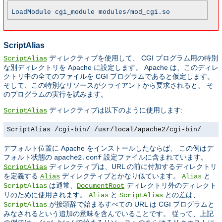
LoadModule cgi_module modules/mod_cgi.so
ScriptAlias
ディレクティブを使用して、 CGI プログラム用の特別
ScriptAlias
な別ディレクトリを Apache に設定します。 Apache は、このディレ
クトリ中の全てのファイルを CGI プログラムであると仮定します。
そして、この特別なリソースがクライアントから要求されると、 そ
のプログラムの実行を試みます。
ディレクティブは以下のように使用します:
ScriptAlias
ScriptAlias /cgi-bin/ /usr/local/apache2/cgi-bin/
デフォルト位置に Apache をインストールしたならば、 この例はデ
フォルト状態の
設定ファイルに含まれています。
apache2.conf
ディレクティブは、URL の前に付加するディレクトリ
ScriptAlias
を定義する
ディレクティブとかなり似ています。
と
Alias
Alias
は通常、
ディレクトリ外のディレクト
ScriptAlias
DocumentRoot
リのために使用されます。
と
との差は、
Alias
ScriptAlias
が接頭辞で始まるすべての URL は CGI プログラムと
ScriptAlias
みなされるという追加の意味を含んでいることです。 従って、上記