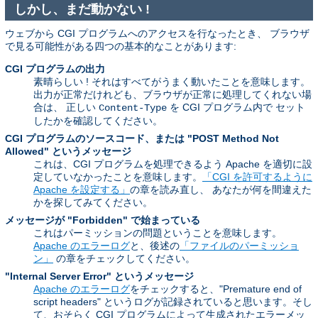
しかし、まだ動かない !
ウェブから CGI プログラムへのアクセスを行なったとき、 ブラウザ
で見る可能性がある四つの基本的なことがあります:
CGI プログラムの出力
素晴らしい ! それはすべてがうまく動いたことを意味します。
出力が正常だけれども、ブラウザが正常に処理してくれない場
合は、 正しい
を CGI プログラム内で セット
Content-Type
したかを確認してください。
CGI プログラムのソースコード、または "POST Method Not
Allowed" というメッセージ
これは、CGI プログラムを処理できるよう Apache を適切に設
定していなかったことを意味します。
「CGI を許可するように
Apache を設定する」
の章を読み直し、 あなたが何を間違えた
かを探してみてください。
メッセージが "Forbidden" で始まっている
これはパーミッションの問題ということを意味します。
Apache のエラーログ
と、後述の
「ファイルのパーミッショ
ン」
の章をチェックしてください。
"Internal Server Error" というメッセージ
Apache のエラーログ
をチェックすると、"Premature end of
script headers" というログが記録されていると思います。そし
て、おそらく CGI プログラムによって生成されたエラーメッ