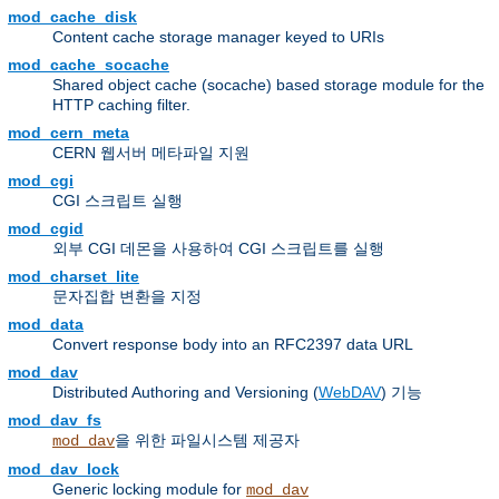
mod_cache_disk
Content cache storage manager keyed to URIs
mod_cache_socache
Shared object cache (socache) based storage module for the
HTTP caching filter.
mod_cern_meta
CERN 웹서버 메타파일 지원
mod_cgi
CGI 스크립트 실행
mod_cgid
외부 CGI 데몬을 사용하여 CGI 스크립트를 실행
mod_charset_lite
문자집합 변환을 지정
mod_data
Convert response body into an RFC2397 data URL
mod_dav
Distributed Authoring and Versioning (
WebDAV
) 기능
mod_dav_fs
을 위한 파일시스템 제공자
mod_dav
mod_dav_lock
Generic locking module for
mod_dav