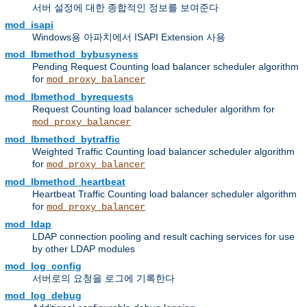
서버 설정에 대한 종합적인 정보를 보여준다
mod_isapi
Windows용 아파치에서 ISAPI Extension 사용
mod_lbmethod_bybusyness
Pending Request Counting load balancer scheduler algorithm
for
mod_proxy_balancer
mod_lbmethod_byrequests
Request Counting load balancer scheduler algorithm for
mod_proxy_balancer
mod_lbmethod_bytraffic
Weighted Traffic Counting load balancer scheduler algorithm
for
mod_proxy_balancer
mod_lbmethod_heartbeat
Heartbeat Traffic Counting load balancer scheduler algorithm
for
mod_proxy_balancer
mod_ldap
LDAP connection pooling and result caching services for use
by other LDAP modules
mod_log_config
서버로의 요청을 로그에 기록한다
mod_log_debug