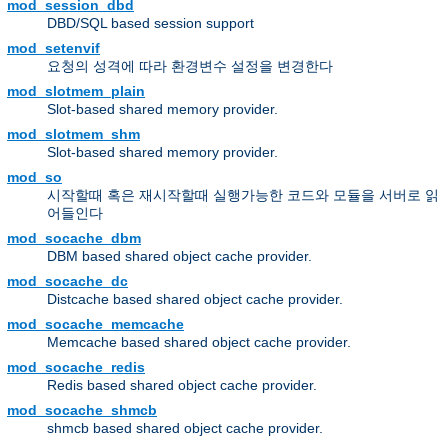
mod_session_dbd
DBD/SQL based session support
mod_setenvif
요청의 성격에 따라 환경변수 설정을 변경한다
mod_slotmem_plain
Slot-based shared memory provider.
mod_slotmem_shm
Slot-based shared memory provider.
mod_so
시작할때 혹은 재시작할때 실행가능한 코드와 모듈을 서버로 읽
어들인다
mod_socache_dbm
DBM based shared object cache provider.
mod_socache_dc
Distcache based shared object cache provider.
mod_socache_memcache
Memcache based shared object cache provider.
mod_socache_redis
Redis based shared object cache provider.
mod_socache_shmcb
shmcb based shared object cache provider.