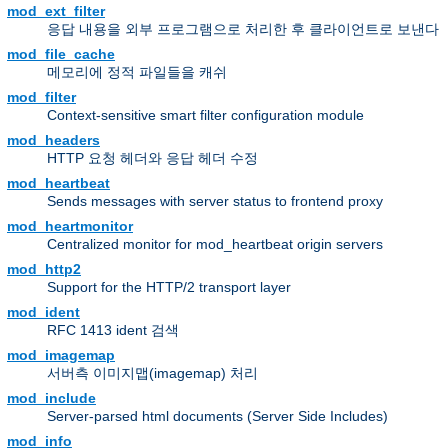
mod_ext_filter
응답 내용을 외부 프로그램으로 처리한 후 클라이언트로 보낸다
mod_file_cache
메모리에 정적 파일들을 캐쉬
mod_filter
Context-sensitive smart filter configuration module
mod_headers
HTTP 요청 헤더와 응답 헤더 수정
mod_heartbeat
Sends messages with server status to frontend proxy
mod_heartmonitor
Centralized monitor for mod_heartbeat origin servers
mod_http2
Support for the HTTP/2 transport layer
mod_ident
RFC 1413 ident 검색
mod_imagemap
서버측 이미지맵(imagemap) 처리
mod_include
Server-parsed html documents (Server Side Includes)
mod_info