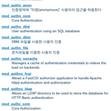
mod_authn_anon
인증영역에 "익명(anonymous)" 사용자의 접근을 허용한다
mod_authn_core
Core Authentication
mod_authn_dbd
User authentication using an SQL database
mod_authn_dbm
DBM 파일을 사용한 사용자 인증
mod_authn_file
문자파일을 이용한 사용자 인증
mod_authn_socache
Manages a cache of authentication credentials to relieve the
load on backends
mod_authnz_fcgi
Allows a FastCGI authorizer application to handle Apache
httpd authentication and authorization
mod_authnz_ldap
Allows an LDAP directory to be used to store the database for
HTTP Basic authentication.
mod_authz_core
Core Authorization