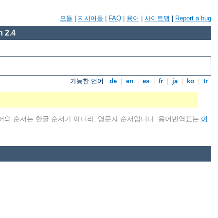
모듈
|
지시어들
|
FAQ
|
용어
|
사이트맵
|
Report a bug
 2.4
가능한 언어:
de
|
en
|
es
|
fr
|
ja
|
ko
|
tr
어의 순서는 한글 순서가 아니라, 영문자 순서입니다. 용어번역표는
여