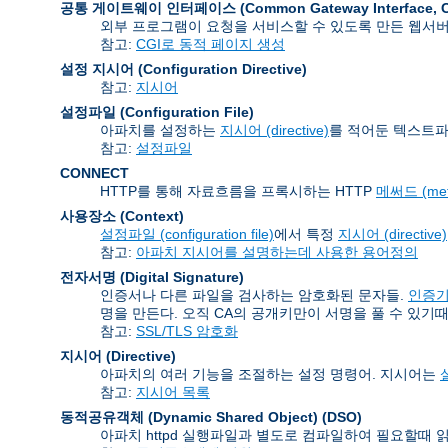
공통 게이트웨이 인터페이스 (Common Gateway Interface
,
외부 프로그램이 요청을 서비스할 수 있도록 만든 웹서
참고:
CGI로 동적 페이지 생성
설정 지시어 (Configuration Directive)
참고:
지시어
설정파일 (Configuration File)
아파치를 설정하는
지시어 (directive)
를 적어둔 텍스트파
참고:
설정파일
CONNECT
HTTP를 통해 자료흐름을 프록시하는 HTTP
메써드 (met
사용장소 (Context)
설정파일 (configuration file)
에서 특정
지시어 (directive)
참고:
아파치 지시어를 설명하는데 사용한 용어정의
전자서명 (Digital Signature)
인증서나 다른 파일을 검사하는 암호화된 문자들.
인증기관 
명을 만든다. 오직 CA의 공개키만이 서명을 풀 수 있기때
참고:
SSL/TLS 암호화
지시어 (Directive)
아파치의 여러 기능을 조절하는 설정 명령어. 지시어는
설
참고:
지시어 목록
동적공유객체 (Dynamic Shared Object)
(DSO)
아파치 httpd 실행파일과 별도로 컴파일하여 필요할때 