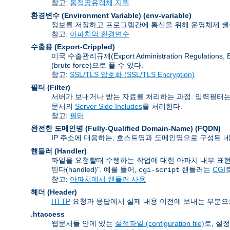
참고:
동적공유객체 지원
환경변수 (Environment Variable)
(env-variable)
정보를 저장하고 프로그램간에 통신을 위해 운영체제 쉘이
참고:
아파치의 환경변수
수출용 (Export-Crippled)
미국 수출관리규제(Export Administration Regu
(brute force)으로 풀 수 있다.
참고:
SSL/TLS 암호화 (SSL/TLS Encryption)
필터 (Filter)
서버가 보내거나 받는 자료를 처리하는 과정. 입력필터는
문서의
Server Side Includes
를 처리한다.
참고:
필터
완전한 도메인명 (Fully-Qualified Domain-Name)
(FQDN)
IP 주소에 대응하는, 호스트명과 도메인명으로 구성된 네
핸들러 (Handler)
파일을 요청할때 수행하는 작업에 대한 아파치 내부 표현
된다(handled)". 예를 들어,
핸들러는
CGI
cgi-script
참고:
아파치에서 핸들러 사용
헤더 (Header)
HTTP
요청과 응답에서 실제 내용 이전에 보내는 부분으
.htaccess
웹문서들 안에 있는
설정파일 (configuration file)
로, 설