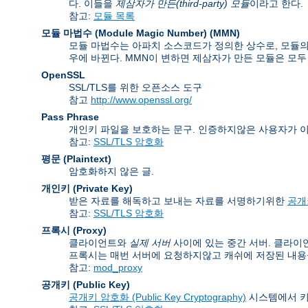
다. 이들을
제삼자가 만든(third-party) 모듈
이라고 한다.
참고:
모듈 목록
모듈 마법수 (Module Magic Number)
(
MMN
)
모듈 마법수는 아파치 소스코드가 정의한 상수로, 모듈의 
우에 바뀐다. MMN이 변하면 제삼자가 만든 모듈은 모두
OpenSSL
SSL/TLS를 위한 오픈소스 도구
참고
http://www.openssl.org/
Pass Phrase
개인키 파일을 보호하는 문구. 인증하지않은 사용자가 
참고:
SSL/TLS 암호화
평문 (Plaintext)
암호화하지 않은 글.
개인키 (Private Key)
받은 자료를 해독하고 보내는 자료를 서명하기위한
공개키
참고:
SSL/TLS 암호화
프록시 (Proxy)
클라이언트와
실제 서버
사이에 있는 중간 서버. 클라이
프록시는 매번 서버에 요청하지않고 캐쉬에 저장된 내용을
참고:
mod_proxy
공개키 (Public Key)
공개키 암호화 (Public Key Cryptography)
시스템에서 키