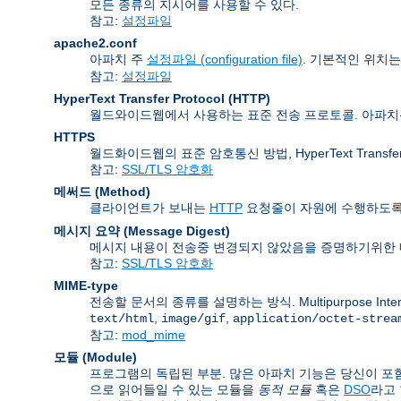
모든 종류의 지시어를 사용할 수 있다.
참고:
설정파일
apache2.conf
아파치 주
설정파일 (configuration file)
. 기본적인 위치
참고:
설정파일
HyperText Transfer Protocol
(HTTP)
월드와이드웹에서 사용하는 표준 전송 프로토콜. 아파
HTTPS
월드화이드웹의 표준 암호통신 방법, HyperText Transfer P
참고:
SSL/TLS 암호화
메써드 (Method)
클라이언트가 보내는
HTTP
요청줄이 자원에 수행하도록 
메시지 요약 (Message Digest)
메시지 내용이 전송중 변경되지 않았음을 증명하기위한 
참고:
SSL/TLS 암호화
MIME-type
전송할 문서의 종류를 설명하는 방식. Multipurpose Inte
,
,
text/html
image/gif
application/octet-strea
참고:
mod_mime
모듈 (Module)
프로그램의 독립된 부분. 많은 아파치 기능은 당신이 포함
으로 읽어들일 수 있는 모듈을
동적 모듈
혹은
DSO
라고