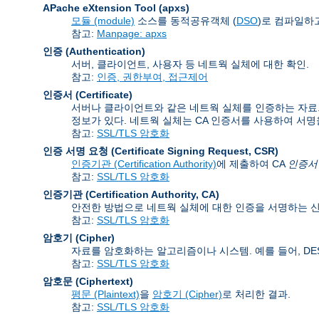
APache eXtension Tool
(apxs)
모듈 (module)
소스를 동적공유객체 (
DSO
)로 컴파일하고
참고:
Manpage: apxs
인증 (Authentication)
서버, 클라이언트, 사용자 등 네트웍 실체에 대한 확인.
참고:
인증, 권한부여, 접근제어
인증서 (Certificate)
서버나 클라이언트와 같은 네트웍 실체를 인증하는 자료. 인
정보가 있다. 네트웍 실체는 CA 인증서를 사용하여 서명
참고:
SSL/TLS 암호화
인증 서명 요청 (Certificate Signing Request
,
CSR)
인증기관 (Certification Authority)
에 제출하여 CA
인증서 (C
참고:
SSL/TLS 암호화
인증기관 (Certification Authority
,
CA)
안전한 방법으로 네트웍 실체에 대한 인증을 서명하는 신
참고:
SSL/TLS 암호화
암호기 (Cipher)
자료를 암호화하는 알고리즘이나 시스템. 예를 들어, DES, 
참고:
SSL/TLS 암호화
암호문 (Ciphertext)
평문 (Plaintext)
을
암호기 (Cipher)
로 처리한 결과.
참고:
SSL/TLS 암호화