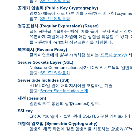
참고:
SSL/TLS 암호화
공개키 암호화 (Public Key Cryptography)
암호와 해독에 서로 다른 키를 사용하는 비대칭(asymmet
참고:
SSL/TLS 암호화
정규표현식 (Regular Expression)
(Regex)
글의 패턴을 기술하는 방식. 예를 들어, "문자 A로 시작
유연하게 파일이나 자원에 어떤 성질을 적용할 수 있다. 예를 들
를 사용하여 Perl호환 정규표현식을 지원한다.
역프록시 (Reverse Proxy)
클라이언트에게
실제 서버
처럼 보이는
프록시 (proxy)
서
Secure Sockets Layer
(SSL)
Netscape Communications사가 TCP/IP 네트
참고:
SSL/TLS 암호화
Server Side Includes
(SSI)
HTML 파일 안에 처리지시어를 포함하는 기술.
참고:
Server Side Includes 소개
세션 (Session)
일반적으로 통신의 상황(context) 정보.
SSLeay
Eric A. Young이 개발한 원래 SSL/TLS 구현 라이브러리
대칭적 암호법 (Symmetric Cryptography)
암호와 해독 작업에 같은 암호키를 사용하는
암호기 (Cip