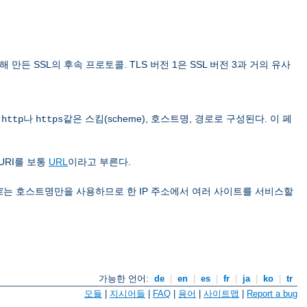
 위해 만든 SSL의 후속 프로토콜. TLS 버전 1은 SSL 버전 3과 거의 유사
은
나
같은 스킴(scheme), 호스트명, 경로로 구성된다. 이 페
http
https
URI를 보통
URL
이라고 부른다.
트
는 호스트명만을 사용하므로 한 IP 주소에서 여러 사이트를 서비스할
가능한 언어:
de
|
en
|
es
|
fr
|
ja
|
ko
|
tr
모듈
|
지시어들
|
FAQ
|
용어
|
사이트맵
|
Report a bug