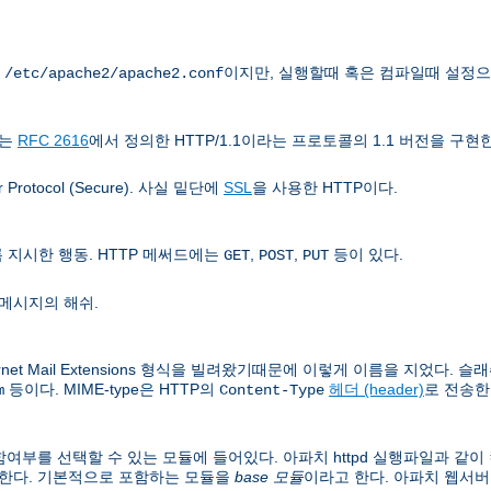
는
이지만, 실행할때 혹은 컴파일때 설정으
/etc/apache2/apache2.conf
치는
RFC 2616
에서 정의한 HTTP/1.1이라는 프로토콜의 1.1 버전을 구현
rotocol (Secure). 사실 밑단에
SSL
을 사용한 HTTP이다.
지시한 행동. HTTP 메써드에는
,
,
등이 있다.
GET
POST
PUT
메시지의 해쉬.
rnet Mail Extensions 형식을 빌려왔기때문에 이렇게 이름을 지었다. 슬래쉬
등이다. MIME-type은 HTTP의
헤더 (header)
로 전송한
m
Content-Type
여부를 선택할 수 있는 모듈에 들어있다. 아파치 httpd 실행파일과 같
 한다. 기본적으로 포함하는 모듈을
base 모듈
이라고 한다. 아파치 웹서