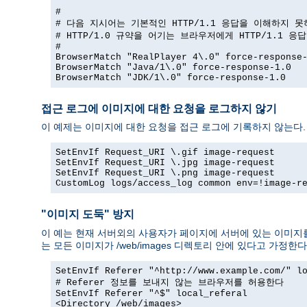
#

# 다음 지시어는 기본적인 HTTP/1.1 응답을 이해하지 못
# HTTP/1.0 규약을 어기는 브라우저에게 HTTP/1.1 응
#

BrowserMatch "RealPlayer 4\.0" force-response-
BrowserMatch "Java/1\.0" force-response-1.0

BrowserMatch "JDK/1\.0" force-response-1.0
접근 로그에 이미지에 대한 요청을 로그하지 않기
이 예제는 이미지에 대한 요청을 접근 로그에 기록하지 않는다.
SetEnvIf Request_URI \.gif image-request

SetEnvIf Request_URI \.jpg image-request

SetEnvIf Request_URI \.png image-request

CustomLog logs/access_log common env=!image-r
"이미지 도둑" 방지
이 예는 현재 서버외의 사용자가 페이지에 서버에 있는 이미지를
는 모든 이미지가 /web/images 디렉토리 안에 있다고 가정한다
SetEnvIf Referer "^http://www.example.com/" lo
# Referer 정보를 보내지 않는 브라우저를 허용한다

SetEnvIf Referer "^$" local_referal

<Directory /web/images>
