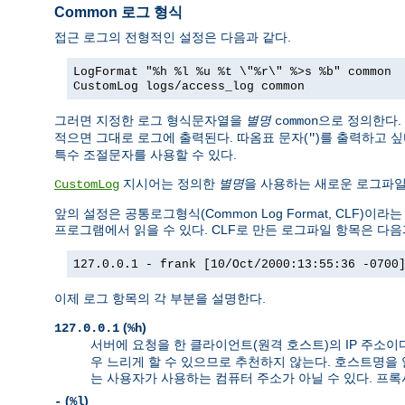
Common 로그 형식
접근 로그의 전형적인 설정은 다음과 같다.
LogFormat "%h %l %u %t \"%r\" %>s %b" common
CustomLog logs/access_log common
그러면 지정한 로그 형식문자열을
별명
으로 정의한다.
common
적으면 그대로 로그에 출력된다. 따옴표 문자(
)를 출력하고 
"
특수 조절문자를 사용할 수 있다.
지시어는 정의한
별명
을 사용하는 새로운 로그파
CustomLog
앞의 설정은 공통로그형식(Common Log Format, CLF
프로그램에서 읽을 수 있다. CLF로 만든 로그파일 항목은 다음
127.0.0.1 - frank [10/Oct/2000:13:55:36 -0700
이제 로그 항목의 각 부분을 설명한다.
(
)
127.0.0.1
%h
서버에 요청을 한 클라이언트(원격 호스트)의 IP 주소이
우 느리게 할 수 있으므로 추천하지 않는다. 호스트명을
는 사용자가 사용하는 컴퓨터 주소가 아닐 수 있다. 프
(
)
-
%l