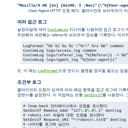
(
"Mozilla/4.08 [en] (Win98; I ;Nav)"
\"%{User-age
User-Agent HTTP 요청 헤더. 클라이언트 브라우저
여러 접근 로그
설정파일에 여러
지시어를 사용하면 접근 로그가 여
CustomLog
두번째와 세번째는 referer와 브라우저 정보를 기록한다. 마지
LogFormat "%h %l %u %t \"%r\" %>s %b" common
CustomLog logs/access_log common
CustomLog logs/referer_log "%{Referer}i -> %U
CustomLog logs/agent_log "%{User-agent}i"
또, 이 예는
으로 반드시 별명을 정의할 필요는 없음
LogFormat
조건부 로그
클라이언트 요청의 성격에 따라 해당 항목을 접근 로그에 기록
경변수를 설정한다. 이 작업에는 보통
를 사용한다.
SetEnvIf
# loop-back 인터페이스에서 요청을 표시한다
SetEnvIf Remote_Addr "127\.0\.0\.1" dontlog
# robots.txt 파일에 대한 요청을 표시한다
SetEnvIf Request_URI "^/robots\.txt$" dontlog
# 나머지를 로그에 남긴다