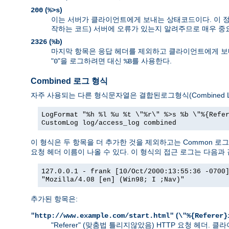
(
)
200
%>s
이는 서버가 클라이언트에게 보내는 상태코드이다. 이 정보
작하는 코드) 서버에 오류가 있는지 알려주므로 매우 중
(
)
2326
%b
마지막 항목은 응답 헤더를 제외하고 클라이언트에게 보내
"
"을 로그하려면 대신
를 사용한다.
0
%B
Combined 로그 형식
자주 사용되는 다른 형식문자열은 결합된로그형식(Combined Lo
LogFormat "%h %l %u %t \"%r\" %>s %b \"%{Refe
CustomLog log/access_log combined
이 형식은 두 항목을 더 추가한 것을 제외하고는 Common 로
요청 헤더 이름이 나올 수 있다. 이 형식의 접근 로그는 다음과 
127.0.0.1 - frank [10/Oct/2000:13:55:36 -0700
"Mozilla/4.08 [en] (Win98; I ;Nav)"
추가된 항목은:
(
"http://www.example.com/start.html"
\"%{Referer}
"Referer" (맞춤법 틀리지않았음) HTTP 요청 헤더.