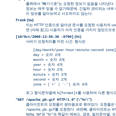
출력에서 "빼기기호"는 요청한 정보가 없음을 나타낸다.
정보는 매우 믿을 수 없기때문에, 긴밀히 관리되는 내부
이 정보를 알아보려고 시도하지도 않는다.
(
)
frank
%u
이는 HTTP 인증으로 알아낸 문서를 요청한 사용자의 use
면 (아래 참고) 사용자가 아직 인증을 거치지 않았으므로
(
)
[10/Oct/2000:13:55:36 -0700]
%t
서버가 요청처리를 마친 시간. 형식은:
[day/month/year:hour:minute:second zone]
day = 숫자 2개
month = 숫자 3개
year = 숫자 4개
hour = 숫자 2개
minute = 숫자 2개
second = 숫자 2개
zone = (`+' | `-') 숫자 4개
로그 형식문자열에
를 사용하여 다른 형식으
%{format}t
(
)
"GET /apache_pb.gif HTTP/1.0"
\"%r\"
클라이언트의 요청줄이 쌍따옴표로 묶여있다. 요청줄은 
를 요청한다. 세번째, 클라이언트는
/apache_pb.gif
HT
"은 "
"과 똑같이 메써드, 경로, 질의문자열,
%U%q %H
%r