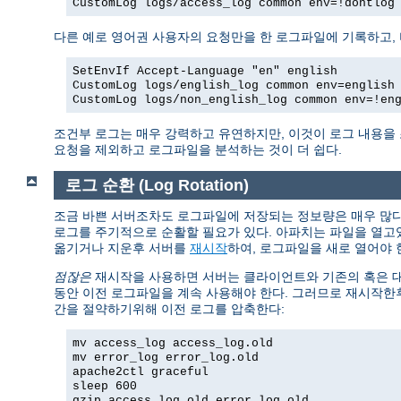
CustomLog logs/access_log common env=!dontlog
다른 예로 영어권 사용자의 요청만을 한 로그파일에 기록하고,
SetEnvIf Accept-Language "en" english
CustomLog logs/english_log common env=english
CustomLog logs/non_english_log common env=!en
조건부 로그는 매우 강력하고 유연하지만, 이것이 로그 내용을
요청을 제외하고 로그파일을 분석하는 것이 더 쉽다.
로그 순환 (Log Rotation)
조금 바쁜 서버조차도 로그파일에 저장되는 정보량은 매우 많다.
로그를 주기적으로 순활할 필요가 있다. 아파치는 파일을 열고
옮기거나 지운후 서버를
재시작
하여, 로그파일을 새로 열어야 
점잖은
재시작을 사용하면 서버는 클라이언트와 기존의 혹은 대기
동안 이전 로그파일을 계속 사용해야 한다. 그러므로 재시작한
간을 절약하기위해 이전 로그를 압축한다:
mv access_log access_log.old
mv error_log error_log.old
apache2ctl graceful
sleep 600
gzip access_log.old error_log.old