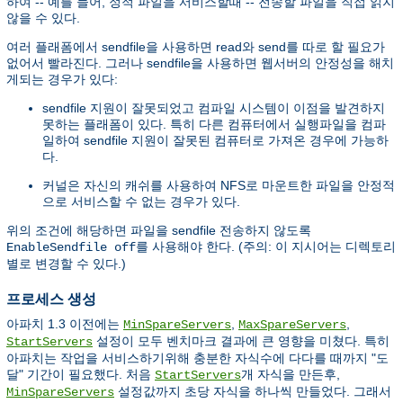
하여 -- 예를 들어, 정적 파일을 서비스할때 -- 전송할 파일을 직접 읽지
않을 수 있다.
여러 플래폼에서 sendfile을 사용하면 read와 send를 따로 할 필요가
없어서 빨라진다. 그러나 sendfile을 사용하면 웹서버의 안정성을 해치
게되는 경우가 있다:
sendfile 지원이 잘못되었고 컴파일 시스템이 이점을 발견하지
못하는 플래폼이 있다. 특히 다른 컴퓨터에서 실행파일을 컴파
일하여 sendfile 지원이 잘못된 컴퓨터로 가져온 경우에 가능하
다.
커널은 자신의 캐쉬를 사용하여 NFS로 마운트한 파일을 안정적
으로 서비스할 수 없는 경우가 있다.
위의 조건에 해당하면 파일을 sendfile 전송하지 않도록
를 사용해야 한다. (주의: 이 지시어는 디렉토리
EnableSendfile off
별로 변경할 수 있다.)
프로세스 생성
아파치 1.3 이전에는
,
,
MinSpareServers
MaxSpareServers
설정이 모두 벤치마크 결과에 큰 영향을 미쳤다. 특히
StartServers
아파치는 작업을 서비스하기위해 충분한 자식수에 다다를 때까지 "도
달" 기간이 필요했다. 처음
개 자식을 만든후,
StartServers
설정값까지 초당 자식을 하나씩 만들었다. 그래서
MinSpareServers