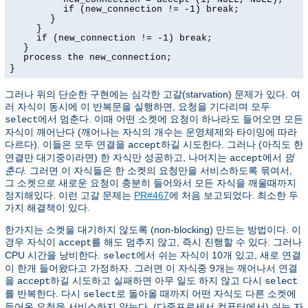
if (new_connection != -1) break;
}
}
if (new_connection != -1) break;
}
process the new_connection;
}
그러나 위의 단순한 구현에는 심각한 고갈(starvation) 문제가 있다. 여
러 자식이 동시에 이 반복문을 실행하면, 요청을 기다리며 모두
에서 멈춘다. 이때 어떤 소켓에 요청이 하나라도 들어오면 모든
select
자식이 깨어난다 (깨어나는 자식의 개수는 운영체제와 타이밍에 따라
다르다). 이들은 모두 연결을
하길 시도한다. 그러나 (아직도 한
accept
연결만 대기중이라면) 한 자식만 성공하고, 나머지는
에서
멈
accept
춘다.
그러면 이 자식들은 한 소켓의 요청만을 서비스하도록 묶여서,
그 소켓으로 새로운 요청이 충분히 들어와서 모든 자식을 깨울때까지
정지해있다. 이런 고갈 문제는
PR#467
에 처음 보고되었다. 최소한 두
가지 해결책이 있다.
한가지는 소켓을 대기하지 않도록 (non-blocking) 만드는 방법이다. 이
경우 자식이
를 해도 멈추지 않고, 즉시 진행할 수 있다. 그러나
accept
CPU 시간을 낭비한다.
에서 쉬는 자식이 10개 있고, 새로 연결
select
이 한개 들어왔다고 가정하자. 그러면 이 자식중 9개는 깨어나서 연결
을
하길 시도하고 실패하면 아무 일도 하지 않고 다시
accept
select
를 반복한다. 다시
로 돌아올 때까지 어떤 자식도 다른 소켓에
select
들어온 요청을 서비스하지 않는다. (다중프로세서 컴퓨터에서) 쉬는 자