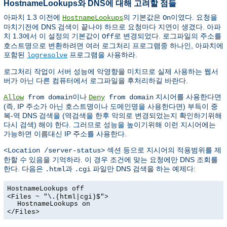
HostnameLookups와 DNS에 대해 고려할 점들
아파치 1.3 이전에
의 기본값은
이였다. 요청을
HostnameLookups
On
마치기전에 DNS 검색이 끝나야 하므로 요청마다 지연이 생겼다. 아파
치 1.3에서 이 설정의 기본값이
로 변경되었다. 로그파일의 주소를
Off
호스트명으로 변환하려면 여러 로그처리 프로그램중 하나인, 아파치에
포함된
프로그램을 사용하라.
logresolve
로그처리 작업이 서버 성능에 악영향을 미치므로 실제 사용하는 웹서
버가 아닌 다른 컴퓨터에서 로그파일을 후처리하길 바란다.
이나
지시어를 사용한다면
Allow
from domain
Deny
from domain
(즉, IP 주소가 아닌 호스트명이나 도메인명을 사용한다면) 부득이 중
복-역 DNS 검색을 (역검색을 한후 악의로 변경되었는지 확인하기위해
다시 검색) 해야 한다. 그러므로 성능을 높이기위해 이런 지시어에는
가능하면 이름대신 IP 주소를 사용한다.
섹션 등으로 지시어의 적용범위를 제
<Location /server-status>
한할 수 있음을 기억하라. 이 경우 조건에 맞는 요청에만 DNS 조회를
한다. 다음은
과
파일만 DNS 검색을 하는 예제다:
.html
.cgi
HostnameLookups off
<Files ~ "\.(html|cgi)$">
HostnameLookups on
</Files>