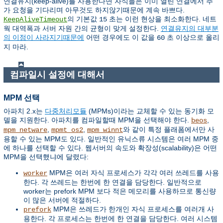
연결유지(keep-alive)를 사용한다면 자식들은 이미 열린 연결에서 추
가 요청을 기다리며 아무것도 하지않기때문에 계속 바쁘다.
의 기본값
초는 이런 현상을 최소화한다. 네트
KeepAliveTimeout
15
웍 대역폭과 서버 자원 간의 균형이 맞게 설정한다.
연결유지의 대부분
의 이점이 사라지기때문에
어떤 경우에도 이 값을
초 이상으로 올리
60
지 마라.
컴파일시 설정에 대해서
MPM 선택
아파치 2.x는
다중처리모듈
(MPMs)이라는 교체할 수 있는 동기화 모
델을 지원한다. 아파치를 컴파일할때 MPM을 선택해야 한다.
,
beos
,
,
와 같이 특정 플래폼에서만 사
mpm_netware
mpmt_os2
mpm_winnt
용할 수 있는 MPM도 있다. 일반적인 유닉스류 시스템은 여러 MPM 중
에 하나를 선택할 수 있다. 웹서버의 속도와 확장성(scalability)은 어떤
MPM을 선택했냐에 달렸다:
MPM은 여러 자식 프로세스가 각각 여러 쓰레드를 사용
worker
한다. 각 쓰레드는 한번에 한 연결을 담당한다. 일반적으로
worker는 prefork MPM 보다 적은 메모리를 사용하므로 통신량
이 많은 서버에 적절하다.
MPM은 쓰레드가 한개인 자식 프로세스를 여러개 사
prefork
용한다. 각 프로세스는 한번에 한 연결을 담당한다. 여러 시스템