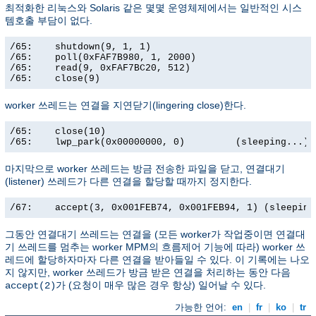
최적화한 리눅스와 Solaris 같은 몇몇 운영체제에서는 일반적인 시스
템호출 부담이 없다.
/65:    shutdown(9, 1, 1)                              
/65:    poll(0xFAF7B980, 1, 2000)                      
/65:    read(9, 0xFAF7BC20, 512)                       
/65:    close(9)                                      
worker 쓰레드는 연결을 지연닫기(lingering close)한다.
/65:    close(10)                                      
/65:    lwp_park(0x00000000, 0)         (sleeping...)
마지막으로 worker 쓰레드는 방금 전송한 파일을 닫고, 연결대기
(listener) 쓰레드가 다른 연결을 할당할 때까지 정지한다.
/67:    accept(3, 0x001FEB74, 0x001FEB94, 1) (sleeping
그동안 연결대기 쓰레드는 연결을 (모든 worker가 작업중이면 연결대
기 쓰레드를 멈추는 worker MPM의 흐름제어 기능에 따라) worker 쓰
레드에 할당하자마자 다른 연결을 받아들일 수 있다. 이 기록에는 나오
지 않지만, worker 쓰레드가 방금 받은 연결을 처리하는 동안 다음
가 (요청이 매우 많은 경우 항상) 일어날 수 있다.
accept(2)
가능한 언어:
en
|
fr
|
ko
|
tr