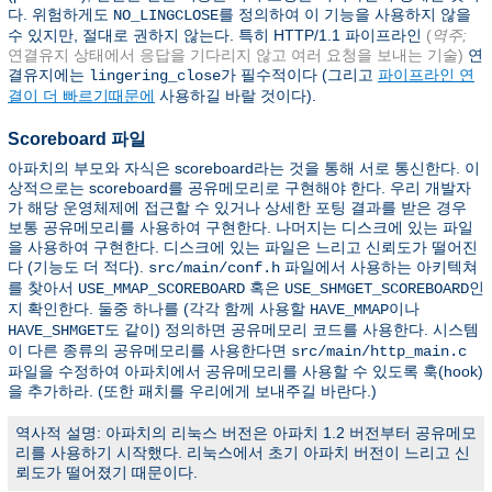
다. 위험하게도
를 정의하여 이 기능을 사용하지 않을
NO_LINGCLOSE
수 있지만, 절대로 권하지 않는다. 특히 HTTP/1.1 파이프라인
(
역주;
연결유지 상태에서 응답을 기다리지 않고 여러 요청을 보내는 기술)
연
결유지에는
가 필수적이다 (그리고
파이프라인 연
lingering_close
결이 더 빠르기때문에
사용하길 바랄 것이다).
Scoreboard 파일
아파치의 부모와 자식은 scoreboard라는 것을 통해 서로 통신한다. 이
상적으로는 scoreboard를 공유메모리로 구현해야 한다. 우리 개발자
가 해당 운영체제에 접근할 수 있거나 상세한 포팅 결과를 받은 경우
보통 공유메모리를 사용하여 구현한다. 나머지는 디스크에 있는 파일
을 사용하여 구현한다. 디스크에 있는 파일은 느리고 신뢰도가 떨어진
다 (기능도 더 적다).
파일에서 사용하는 아키텍쳐
src/main/conf.h
를 찾아서
혹은
인
USE_MMAP_SCOREBOARD
USE_SHMGET_SCOREBOARD
지 확인한다. 둘중 하나를 (각각 함께 사용할
이나
HAVE_MMAP
도 같이) 정의하면 공유메모리 코드를 사용한다. 시스템
HAVE_SHMGET
이 다른 종류의 공유메모리를 사용한다면
src/main/http_main.c
파일을 수정하여 아파치에서 공유메모리를 사용할 수 있도록 훅(hook)
을 추가하라. (또한 패치를 우리에게 보내주길 바란다.)
역사적 설명: 아파치의 리눅스 버전은 아파치 1.2 버전부터 공유메모
리를 사용하기 시작했다. 리눅스에서 초기 아파치 버전이 느리고 신
뢰도가 떨어졌기 때문이다.