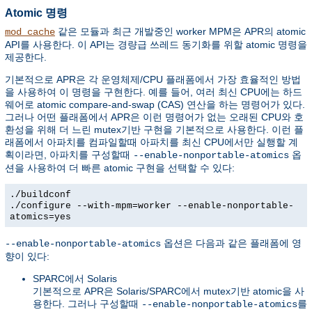
Atomic 명령
같은 모듈과 최근 개발중인 worker MPM은 APR의 atomic
mod_cache
API를 사용한다. 이 API는 경량급 쓰레드 동기화를 위할 atomic 명령을
제공한다.
기본적으로 APR은 각 운영체제/CPU 플래폼에서 가장 효율적인 방법
을 사용하여 이 명령을 구현한다. 예를 들어, 여러 최신 CPU에는 하드
웨어로 atomic compare-and-swap (CAS) 연산을 하는 명령어가 있다.
그러나 어떤 플래폼에서 APR은 이런 명령어가 없는 오래된 CPU와 호
환성을 위해 더 느린 mutex기반 구현을 기본적으로 사용한다. 이런 플
래폼에서 아파치를 컴파일할때 아파치를 최신 CPU에서만 실행할 계
획이라면, 아파치를 구성할때
옵
--enable-nonportable-atomics
션을 사용하여 더 빠른 atomic 구현을 선택할 수 있다:
./buildconf
./configure --with-mpm=worker --enable-nonportable-
atomics=yes
옵션은 다음과 같은 플래폼에 영
--enable-nonportable-atomics
향이 있다:
SPARC에서 Solaris
기본적으로 APR은 Solaris/SPARC에서 mutex기반 atomic을 사
용한다. 그러나 구성할때
를
--enable-nonportable-atomics