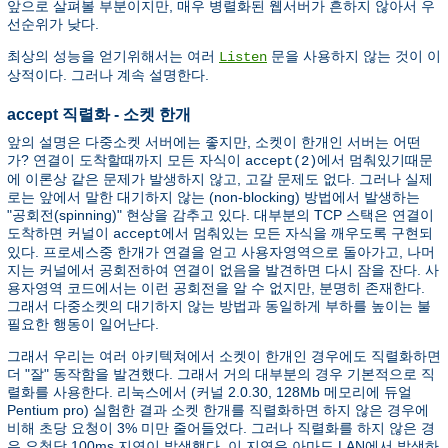
앞으로 살펴볼 부분이지만, 매우 병렬화된 웹서버가 흔하지 않아서 우
선순위가 낮다.
최상의 성능을 얻기위해서는 여러
문을 사용하지 않는 것이 이
Listen
상적이다. 그러나 계속 설명한다.
accept 직렬화 - 소켓 한개
앞의 설명은 다중소켓 서버에는 좋지만, 소켓이 한개인 서버는 어떤
가? 연결이 도착할때까지 모든 자식이
에서 멈춰있기때문
accept(2)
에 이론상 같은 문제가 발생하지 않고, 고갈 문제도 없다. 그러나 실제
로는 앞에서 말한 대기하지 않는 (non-blocking) 방법에서 발생하는
"공회전(spinning)" 현상을 감추고 있다. 대부분의 TCP 스택은 연결이
도착하면 커널이
에서 멈춰있는 모든 자식을 깨우도록 구현되
accept
있다. 프로세스중 한개가 연결을 얻고 사용자영역으로 돌아가고, 나머
지는 커널에서 공회전하여 연결이 없음을 발견하면 다시 잠을 잔다. 사
용자영역 코드에서는 이런 공회전을 알 수 없지만, 분명히 존재한다.
그래서 다중소켓의 대기하지 않는 방법과 동일하게 부하를 높이는 불
필요한 행동이 일어난다.
그래서 우리는 여러 아키텍쳐에서 소켓이 한개인 경우에도 직렬화하면
더 "잘" 동작함을 발견했다. 그래서 거의 대부분의 경우 기본적으로 직
렬화를 사용한다. 리눅스에서 (커널 2.0.30, 128Mb 메모리에 듀얼
Pentium pro) 실험한 결과 소켓 한개를 직렬화하면 하지 않은 경우에
비해 초당 요청이 3% 미만 줄어들었다. 그러나 직렬화를 하지 않은 경
우 요청당 100ms 지연이 발생했다. 이 지연은 아마도 LAN에서 발생하