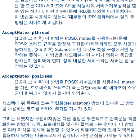
suexec
cgiwrapper
는 한 모든 CGI) 세마포어 API를 사용하여 서비스거부공격을 할
수 있는 점이다. 이런 이유때문에 IRIX를 제외한 아키텍쳐에서
이 방법을 사용하지 않는다 (대부분의 IRIX 컴퓨터에서 앞의 두
방법은 지나치게 버겁다).
AcceptMutex pthread
(1.3과 그 이후) 이 방법은 POSIX mutex를 사용하기때문에
POSIX 쓰레드 규약을 완전히 구현한 아키텍쳐라면 모두 사용가
능하지만, (2.5 이후) Solaris에서만 그것도 특정 구성에서만 동
작하는 듯하다. 이 방법을 시도해본다면 서버가 멈춰서 응답을
안하는지 살펴봐야 한다. 정적 내용만 서비스하는 서버는 잘 동
작하는 것 같다.
AcceptMutex posixsem
(2.0과 그 이후) 이 방법은 POSIX 세마포어를 사용한다. mutex
를 가진 프로세스의 쓰레드가 죽는다면(segfault) 세마포어 소유
권이 회복되지 않아서 웹서버가 멈춘다.
시스템에 위 목록에 없는 직렬화(serialization) 방법이 있다면 그 방법
을 사용하는 코드를 APR에 추가할 가치가 있다.
고려는 해봤지만 구현하지않은 다른 방법은 부분적으로 반복문을 직렬
화하는 방법이다. 즉, 프로세서를 몇개만 들여보내는 것이다. 이 방법
은 여러 자식을 동시에 실행할 수 있어서 직렬화때문에 전체 대역폭을
활용하지 못하는 다중프로세서 컴퓨터에서만 관심을 가져볼 수 있다.