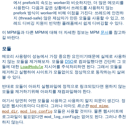
에서 prefork의 속도는 worker와 비슷하지만, 더 많은 메모리를
사용한다. 다음과 같은 상황에서 쓰레드를 사용하지 않는
prefork 방식이 worker에 비해 이점을 가진다: 쓰레드에 안전하
지 (thread-safe) 않은 제삼자가 만든 모듈을 사용할 수 있고, 쓰
레드 디버깅 지원이 빈약한 플래폼에서 쉽게 디버깅할 수 있다.
이 MPM들과 다른 MPM에 대해 더 자세한 정보는 MPM
문서
를 참고하
길 바란다.
모듈
메모리 사용량이 성능에서 가장 중요한 요인이기때문에 실제로 사용하
지 않는 모듈을 제거해보자. 모듈을
DSO
로 컴파일했다면 간단히 그 모
듈에 대한
지시어를 주석처리하면 된다. 그래서 모듈을
LoadModule
제거하고 실행하여 사이트가 모듈없이도 정상적으로 동작하는지 살펴
볼 수 있다.
반대로 모듈이 아파치 실행파일에 정적으로 링크되있다면 원하지 않는
모듈을 제거하기위해 아파치를 재컴파일해야 한다.
여기서 당연히 어떤 모듈을 사용하고 사용하지 말지 의문이 생긴다. 정
답은 웹사이트마다 다르다. 그러나 아마도
최소한
,
mod_mime
,
모듈은 사용할 것이다. 물론 웹사이트에
mod_dir
mod_log_config
로그파일이 필요없다면
는 없어도 된다. 그러나 추천
mod_log_config
하지 않는다.