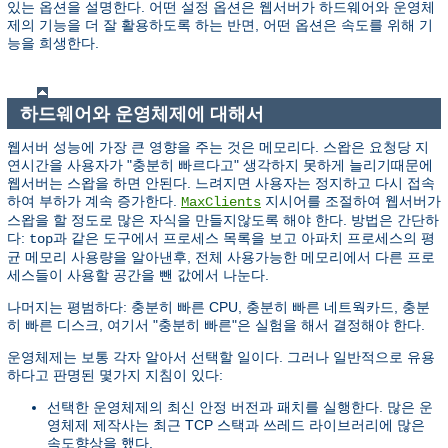
있는 옵션을 설명한다. 어떤 설정 옵션은 웹서버가 하드웨어와 운영체
제의 기능을 더 잘 활용하도록 하는 반면, 어떤 옵션은 속도를 위해 기
능을 희생한다.
하드웨어와 운영체제에 대해서
웹서버 성능에 가장 큰 영향을 주는 것은 메모리다. 스왑은 요청당 지
연시간을 사용자가 "충분히 빠르다고" 생각하지 못하게 늘리기때문에
웹서버는 스왑을 하면 안된다. 느려지면 사용자는 정지하고 다시 접속
하여 부하가 계속 증가한다.
지시어를 조절하여 웹서버가
MaxClients
스왑을 할 정도로 많은 자식을 만들지않도록 해야 한다. 방법은 간단하
다:
과 같은 도구에서 프로세스 목록을 보고 아파치 프로세스의 평
top
균 메모리 사용량을 알아낸후, 전체 사용가능한 메모리에서 다른 프로
세스들이 사용할 공간을 뺀 값에서 나눈다.
나머지는 평범하다: 충분히 빠른 CPU, 충분히 빠른 네트웍카드, 충분
히 빠른 디스크, 여기서 "충분히 빠른"은 실험을 해서 결정해야 한다.
운영체제는 보통 각자 알아서 선택할 일이다. 그러나 일반적으로 유용
하다고 판명된 몇가지 지침이 있다:
선택한 운영체제의 최신 안정 버전과 패치를 실행한다. 많은 운
영체제 제작사는 최근 TCP 스택과 쓰레드 라이브러리에 많은
속도향상을 했다.