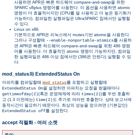
사용하면 APR은 빠른 하드웨어 compare-and-swap을 위한
SPARC v8plus 명령어를 사용한다. 이 옵션을 사용하면 atomic
명령이 더 효율적이지만 (CPU를 덜 사용하고 더 높은 동기화가
가능하다), 컴파일한 실행파일은 UltraSPARC 칩에서만 실행할
수 있다.
Linux on x86
기본적으로 APR은 리눅스에서 mutex기반 atomic을 사용한다.
그러나 구성할때
를 사용하
--enable-nonportable-atomics
면 APR은 빠른 하드웨어 compare-and-swap을 위한 486 명령
어를 사용한다. 더 효율적인 atomic 명령이 가능하지만, 컴파일
한 실행파일은 486 이상 칩에서만 (386은 안된다) 실행할 수 있
다.
mod_status와 ExtendedStatus On
아파치를 컴파일할때
를 포함하고 실행할때
mod_status
을 설정하면 아파치는 요청을 받을때마다
ExtendedStatus On
(혹은 운영체제에 따라
)를 두번 호출하
gettimeofday(2)
times(2)
고 (1.3 이전에는)
도 추가로 여러번 호출한다. 상태 보고서에
time(2)
동작시간이 필요하기 때문이다. 최상의 성능을 얻으려면 (기본값인)
를 설정한다.
ExtendedStatus off
accept 직렬화 - 여러 소켓