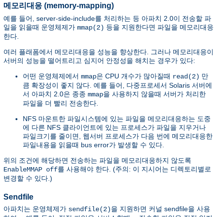
메모리대응 (memory-mapping)
예를 들어, server-side-include를 처리하는 등 아파치 2.0이 전송할 파
일을 읽을때 운영체제가
등을 지원한다면 파일을 메모리대응
mmap(2)
한다.
여러 플래폼에서 메모리대응을 성능을 향상한다. 그러나 메모리대응이
서버의 성능을 떨어트리고 심지어 안정성을 해치는 경우가 있다:
어떤 운영체제에서
은 CPU 개수가 많아질때
만
mmap
read(2)
큼 확장성이 좋지 않다. 예를 들어, 다중프로세서 Solaris 서버에
서 아파치 2.0은 종종
을 사용하지 않을때 서버가 처리한
mmap
파일을 더 빨리 전송한다.
NFS 마운트한 파일시스템에 있는 파일을 메모리대응하는 도중
에 다른 NFS 클라이언트에 있는 프로세스가 파일을 지우거나
파일크기를 줄이면, 웹서버 프로세스가 다음 번에 메모리대응한
파일내용을 읽을때 bus error가 발생할 수 있다.
위의 조건에 해당하면 전송하는 파일을 메모리대응하지 않도록
를 사용해야 한다. (주의: 이 지시어는 디렉토리별로
EnableMMAP off
변경할 수 있다.)
Sendfile
아파치는 운영체제가
을 지원하면 커널 sendfile을 사용
sendfile(2)