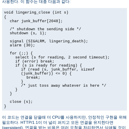
사용한다. 이 함수는 대충 다음과 같다:
void lingering_close (int s)
{
char junk_buffer[2048];
/* shutdown the sending side */
shutdown (s, 1);
signal (SIGALRM, lingering_death);
alarm (30);
for (;;) {
select (s for reading, 2 second timeout);
if (error) break;
if (s is ready for reading) {
if (read (s, junk_buffer, sizeof
(junk_buffer)) <= 0) {
break;
}
/* just toss away whatever is here */
}
}
close (s);
}
이 코드는 연결을 닫을때 더 CPU를 사용하지만, 안정적인 구현을 위해
필요하다. HTTP/1.1이 더 널리 퍼지고 모든 연결을 유지한다면
(persistent), 연결을 받는 비용은 여러 요청을 처리하면서 상쇄될 것이