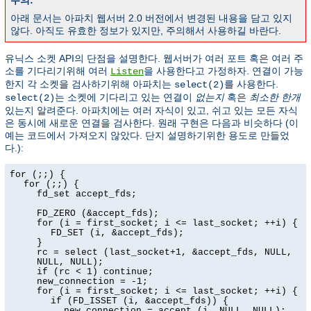
주의:
아래 문서는 아파치 웹서버 2.0 버전에서 변경된 내용을 담고 있지
않다. 아직도 유효한 정보가 있지만, 주의해서 사용하길 바란다.
유닉스 소켓 API의 단점을 설명한다. 웹서버가 여러 포트 혹은 여러 주
소를 기다리기위해 여러
을 사용한다고 가정하자. 연결이 가능
Listen
한지 각 소켓을 검사하기위해 아파치는
를 사용한다.
select(2)
는 소켓에 기다리고 있는 연결이
없는지
혹은
최소한 한개
select(2)
있는지 알려준다. 아파치에는 여러 자식이 있고, 쉬고 있는 모든 자식
은 동시에 새로운 연결을 검사한다. 원래 구현은 다음과 비슷하다 (이
예는 코드에서 가져오지 않았다. 단지 설명하기위한 용도로 만들었
다.):
for (;;) {
for (;;) {
fd_set accept_fds;
FD_ZERO (&accept_fds);
for (i = first_socket; i <= last_socket; ++i) {
FD_SET (i, &accept_fds);
}
rc = select (last_socket+1, &accept_fds, NULL,
NULL, NULL);
if (rc < 1) continue;
new_connection = -1;
for (i = first_socket; i <= last_socket; ++i) {
if (FD_ISSET (i, &accept_fds)) {
new_connection = accept (i, NULL, NULL);