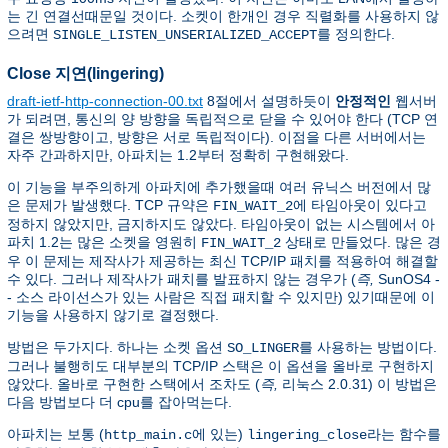
는 긴 연결선때문일 것이다. 소켓이 한개인 경우 직렬화를 사용하지 않
으려면
를 정의한다.
SINGLE_LISTEN_UNSERIALIZED_ACCEPT
Close 지연(lingering)
draft-ietf-http-connection-00.txt
8절에서 설명하듯이
안정적인
웹서버
가 되려면, 통신의 양 방향을 독립적으로 닫을 수 있어야 한다 (TCP 연
결은 쌍방향이고, 방향은 서로 독립적이다). 이점을 다른 서버에서는
자주 간과하지만, 아파치는 1.2부터 정확히 구현해왔다.
이 기능을 부주의하게 아파치에 추가했을때 여러 유닉스 버전에서 많
은 문제가 발생했다. TCP 규약은
에 타임아웃이 있다고
FIN_WAIT_2
정하지 않았지만, 금지하지도 않았다. 타임아웃이 없는 시스템에서 아
파치 1.2는 많은 소켓을 영원히
상태로 만들었다. 많은 경
FIN_WAIT_2
우 이 문제는 제작사가 제공하는 최신 TCP/IP 패치를 적용하여 해결할
수 있다. 그러나 제작사가 패치를 발표하지 않는 경우가 (
즉,
SunOS4 -
- 소스 라이선스가 있는 사람은 직접 패치할 수 있지만) 있기때문에 이
기능을 사용하지 않기로 결정했다.
방법은 두가지다. 하나는 소켓 옵션
를 사용하는 방법이다.
SO_LINGER
그러나 불행히도 대부분의 TCP/IP 스택은 이 옵션을 올바로 구현하지
않았다. 올바로 구현한 스택에서 조차도 (
즉,
리눅스 2.0.31) 이 방법은
다음 방법보다 더 cpu를 잡아먹는다.
아파치는 보통 (
에 있는)
라는 함수를
http_main.c
lingering_close