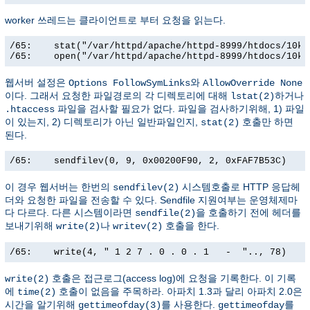
worker 쓰레드는 클라이언트로 부터 요청을 읽는다.
/65:    stat("/var/httpd/apache/httpd-8999/htdocs/10k.
/65:    open("/var/httpd/apache/httpd-8999/htdocs/10k.
웹서버 설정은
와
Options FollowSymLinks
AllowOverride None
이다. 그래서 요청한 파일경로의 각 디렉토리에 대해
하거나
lstat(2)
파일을 검사할 필요가 없다. 파일을 검사하기위해, 1) 파일
.htaccess
이 있는지, 2) 디렉토리가 아닌 일반파일인지,
호출만 하면
stat(2)
된다.
/65:    sendfilev(0, 9, 0x00200F90, 2, 0xFAF7B53C)    
이 경우 웹서버는 한번의
시스템호출로 HTTP 응답헤
sendfilev(2)
더와 요청한 파일을 전송할 수 있다. Sendfile 지원여부는 운영체제마
다 다르다. 다른 시스템이라면
을 호출하기 전에 헤더를
sendfile(2)
보내기위해
나
호출을 한다.
write(2)
writev(2)
/65:    write(4, " 1 2 7 . 0 . 0 . 1   -  ".., 78)    
호출은 접근로그(access log)에 요청을 기록한다. 이 기록
write(2)
에
호출이 없음을 주목하라. 아파치 1.3과 달리 아파치 2.0은
time(2)
시간을 알기위해
를 사용한다.
를
gettimeofday(3)
gettimeofday