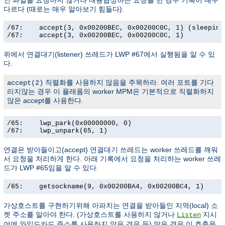
인 파일을 요청하지 않거나 내용협상하는 요청을 한 경우 기록이 매우
다르다 (때로는 매우 알아보기 힘들다).
/67:    accept(3, 0x00200BEC, 0x00200C0C, 1) (sleeping.
/67:    accept(3, 0x00200BEC, 0x00200C0C, 1)          
위에서 연결대기(listener) 쓰레드가 LWP #67에서 실행됨을 알 수 있
다.
직렬화를 사용하지 않음을 주목하라. 여러 포트를 기다
accept(2)
리지않는 경우 이 플래폼의 worker MPM은 기본적으로 직렬화하지
않은 accept를 사용한다.
/65:    lwp_park(0x00000000, 0)                        
/67:    lwp_unpark(65, 1)                             
연결은 받아들이고(accept) 연결대기 쓰레드는 worker 쓰레드를 깨워
서 요청을 처리하게 한다. 아래 기록에서 요청을 처리하는 worker 쓰레
드가 LWP #65임을 알 수 있다.
/65:    getsockname(9, 0x00200BA4, 0x00200BC4, 1)     
가상호스트를 구현하기위해 아파치는 연결을 받아들인 지역(local) 소
켓 주소를 알아야 한다. (가상호스트를 사용하지 않거나
지시
Listen
어에 와일드카드 주소를 사용하지 않은 경우 등) 많은 경우 이 호출을