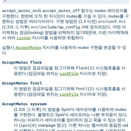
과
함수
는 mutex 세마포어를
accept_mutex_on
accept_mutex_off
구현한다. 한번에 오직 한 자식만이 mutex를 가질 수 있다. mutex를 구
현하는 방법은 여러가지이다. 구현 방법은 (1.3 이전)
나
src/conf.h
(1.3과 그 이후)
에 정의되있다. 어떤 아
src/include/ap_config.h
키텍쳐는 잠금(locking) 방법을 선택하지 않기때문에, 이런 아키텍쳐에
서 여러
지시어를 사용하면 위험하다.
Listen
실행시
지시어를 사용하여 mutex 구현을 변경할 수 있
AcceptMutex
다.
AcceptMutex flock
이 방법은 잠금파일을 잠그기위해
시스템호출을 사
flock(2)
용한다 (잠금파일 위치는
지시어로 지정).
LockFile
AcceptMutex fcntl
이 방법은 잠금파일을 잠그기위해
시스템호출을 사
fcntl(2)
용한다 (잠금파일 위치는
지시어로 지정).
LockFile
AcceptMutex sysvsem
(1.3과 그 이후) 이 방법을 SysV식 세마포어를 사용하여 mutex
를 구현한다. 불행히도 SysV식 세마포어는 나쁜 부작용이 있다.
하나는 아파치가 세마포어를 정리하지 않고 죽을 수 있는 점이
다 (
manpage 참고). 다른 하나는 웹서버와 동일한 uid
ipcs(8)
로 실행하는 CGI가 (
즉,
나
를 사용하지않