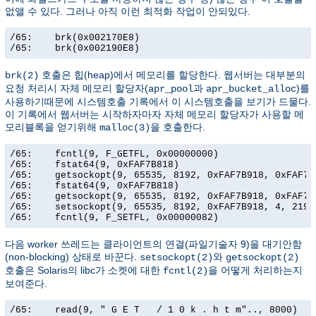
없앨 수 있다. 그러나 아직 이런 최적화 작업이 안되있다.
/65:    brk(0x002170E8)                                
/65:    brk(0x002190E8)                               
호출은 힙(heap)에서 메모리를 할당한다. 웹서버는 대부분의
brk(2)
요청 처리시 자체 메모리 할당자(
과
)를
apr_pool
apr_bucket_alloc
사용하기때문에 시스템호출 기록에서 이 시스템호출을 보기가 드물다.
이 기록에서 웹서버는 시작하자마자 자체 메모리 할당자가 사용할 메
모리블록을 얻기위해
을 호출한다.
malloc(3)
/65:    fcntl(9, F_GETFL, 0x00000000)                  
/65:    fstat64(9, 0xFAF7B818)                         
/65:    getsockopt(9, 65535, 8192, 0xFAF7B918, 0xFAF7B9
/65:    fstat64(9, 0xFAF7B818)                         
/65:    getsockopt(9, 65535, 8192, 0xFAF7B918, 0xFAF7B9
/65:    setsockopt(9, 65535, 8192, 0xFAF7B918, 4, 21906
/65:    fcntl(9, F_SETFL, 0x00000082)                 
다음 worker 쓰레드는 클라이언트의 연결(파일기술자 9)을 대기안함
(non-blocking) 상태로 바꾼다.
와
setsockopt(2)
getsockopt(2)
호출은 Solaris의 libc가 소켓에 대한
을 어떻게 처리하는지
fcntl(2)
보여준다.
/65:    read(9, " G E T   / 1 0 k . h t m".., 8000)   