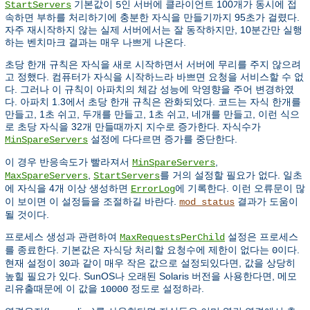
기본값이
인 서버에 클라이언트 100개가 동시에 접
StartServers
5
속하면 부하를 처리하기에 충분한 자식을 만들기까지 95초가 걸렸다.
자주 재시작하지 않는 실제 서버에서는 잘 동작하지만, 10분간만 실행
하는 벤치마크 결과는 매우 나쁘게 나온다.
초당 한개 규칙은 자식을 새로 시작하면서 서버에 무리를 주지 않으려
고 정했다. 컴퓨터가 자식을 시작하느라 바쁘면 요청을 서비스할 수 없
다. 그러나 이 규칙이 아파치의 체감 성능에 악영향을 주어 변경하였
다. 아파치 1.3에서 초당 한개 규칙은 완화되었다. 코드는 자식 한개를
만들고, 1초 쉬고, 두개를 만들고, 1초 쉬고, 네개를 만들고, 이런 식으
로 초당 자식을 32개 만들때까지 지수로 증가한다. 자식수가
설정에 다다르면 증가를 중단한다.
MinSpareServers
이 경우 반응속도가 빨라져서
,
MinSpareServers
,
를 거의 설정할 필요가 없다. 일초
MaxSpareServers
StartServers
에 자식을 4개 이상 생성하면
에 기록한다. 이런 오류문이 많
ErrorLog
이 보이면 이 설정들을 조절하길 바란다.
결과가 도움이
mod_status
될 것이다.
프로세스 생성과 관련하여
설정은 프로세스
MaxRequestsPerChild
를 종료한다. 기본값은 자식당 처리할 요청수에 제한이 없다는
이다.
0
현재 설정이
과 같이 매우 작은 값으로 설정되있다면, 값을 상당히
30
높힐 필요가 있다. SunOS나 오래된 Solaris 버전을 사용한다면, 메모
리유출때문에 이 값을
정도로 설정하라.
10000