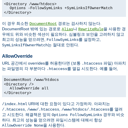
<Directory /www/htdocs>
Options -FollowSymLinks +SymLinksIfOwnerMatch
</Directory>
이 경우 최소한
경로는 검사하지 않는다.
DocumentRoot
DocumentRoot 밖에 있는 경로로
나
을 사용한 경
Alias
RewriteRule
우에도 위와 비슷한 섹션이 필요하다. 심볼링크 보안을 고려하지 않고
최고의 성능을 얻으려면,
를 설정하고,
FollowSymLinks
는 절대로 안된다.
SymLinksIfOwnerMatch
AllowOverride
URL 공간에서 overrides를 허용한다면 (보통
파일) 아파치
.htaccess
는 파일명의 각 부분마다
를 열길 시도한다. 예를 들어,
.htaccess
DocumentRoot /www/htdocs
<Directory />
AllowOverride all
</Directory>
URI에 대한 요청이 있다고 가정하자. 아파치는
/index.html
,
,
를 열려
/.htaccess
/www/.htaccess
/www/htdocs/.htaccess
고 시도한다. 해결책은 앞의
경우와 비슷
Options FollowSymLinks
하다. 최고의 성능을 얻으려면 파일시스템에 대해서 항상
을 사용한다.
AllowOverride None