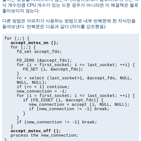
식 개수만큼 CPU 개수가 있는 드문 경우가 아니라면 이 해결책은 별로
좋아보이지 않는다.
다른 방법은 아파치가 사용하는 방법으로 내부 반복문에 한 자식만을
들여보낸다. 반복문은 다음과 같다 (차이를 강조했음):
for (;;) {
accept_mutex_on ();
for (;;) {
fd_set accept_fds;
FD_ZERO (&accept_fds);
for (i = first_socket; i <= last_socket; ++i) {
FD_SET (i, &accept_fds);
}
rc = select (last_socket+1, &accept_fds, NULL,
NULL, NULL);
if (rc < 1) continue;
new_connection = -1;
for (i = first_socket; i <= last_socket; ++i) {
if (FD_ISSET (i, &accept_fds)) {
new_connection = accept (i, NULL, NULL);
if (new_connection != -1) break;
}
}
if (new_connection != -1) break;
}
accept_mutex_off ();
process the new_connection;
}