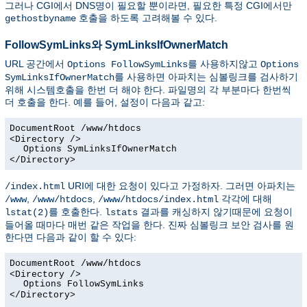
그러나 CGI에서 DNS명이 필요할 뿐이라면, 필요한 특정 CGI에서만
호출을 하도록 고려해볼 수 있다.
gethostbyname
FollowSymLinks와 SymLinksIfOwnerMatch
URL 공간에서
를 사용하지않고
Options FollowSymLinks
Options
를 사용하면 아파치는 심볼링크를 검사하기
SymLinksIfOwnerMatch
위해 시스템호출을 한번 더 해야 한다. 파일명의 각 부분마다 한번씩
더 호출을 한다. 예를 들어, 설정이 다음과 같고:
DocumentRoot /www/htdocs
<Directory />
Options SymLinksIfOwnerMatch
</Directory>
URI에 대한 요청이 있다고 가정하자. 그러면 아파치는
/index.html
,
,
각각에 대해
/www
/www/htdocs
/www/htdocs/index.html
를 호출한다.
결과를 캐싱하지 않기때문에 요청이
lstat(2)
lstats
들어올 때마다 매번 같은 작업을 한다. 진짜 심볼링크 보안 검사를 원
한다면 다음과 같이 할 수 있다:
DocumentRoot /www/htdocs
<Directory />
Options FollowSymLinks
</Directory>